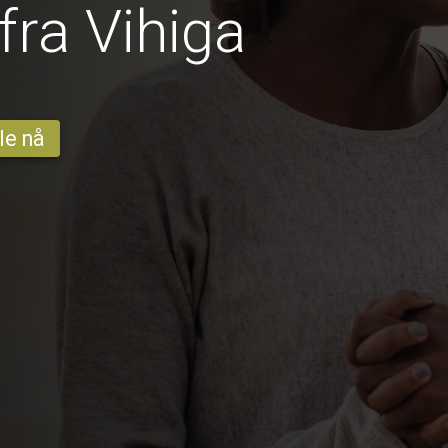
fra Vihiga
le nå