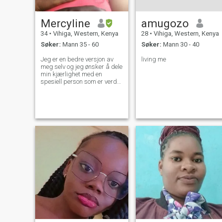
Mercyline
amugozo
34
•
Vihiga, Western, Kenya
28
•
Vihiga, Western, Kenya
Søker:
Mann 35 - 60
Søker:
Mann 30 - 40
Jeg er en bedre versjon av
living me
meg selv og jeg ønsker å dele
min kjærlighet med en
spesiell person som er verdt
sjansen til lykke.