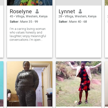
Roselyne
Lynnet
45
•
Vihiga, Western, Kenya
28
•
Vihiga, Western, Kenya
Søker:
Mann 35 - 99
Søker:
Mann 40 - 68
I'm a caring loving woman
who values honesty and
laughter,I enjoy meaningful
conversations.i'm open
minded.Here to me a genuine
man who knows what he
wants and is ready for real
connection.