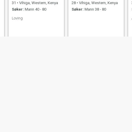
31
•
Vihiga, Western, Kenya
28
•
Vihiga, Western, Kenya
Søker:
Mann 40 - 80
Søker:
Mann 38 - 80
Loving
Reen
Melody
23
•
Vihiga, Western, Kenya
23
•
Vihiga, Western, Kenya