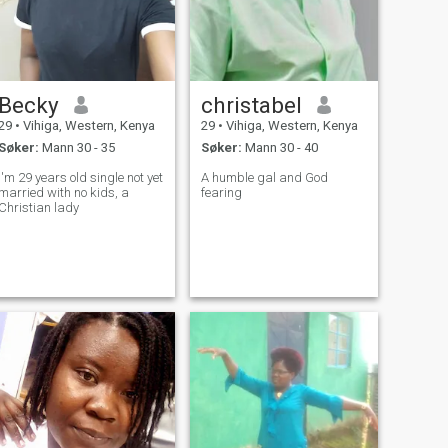
Becky
christabel
29
•
Vihiga, Western, Kenya
29
•
Vihiga, Western, Kenya
Søker:
Mann 30 - 35
Søker:
Mann 30 - 40
I'm 29 years old single not yet
A humble gal and God
married with no kids, a
fearing
Christian lady