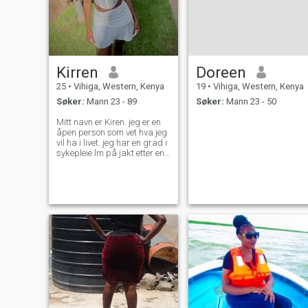
Kirren
Doreen
25
•
Vihiga, Western, Kenya
19
•
Vihiga, Western, Kenya
Søker:
Mann 23 - 89
Søker:
Mann 23 - 50
Mitt navn er Kiren. jeg er en
åpen person som vet hva jeg
vil ha i livet. jeg har en grad i
sykepleie lm på jakt etter en
seriøs mann som vil ta vare
på meg, mine følelser, elske
meg, være trofast, villig til å
møte meg, og som ønsker at
vi skal ha det beste livet
sammen. jeg elsker også
jordbruk. jeg har mitt eget
land og jeg vil vise meg rundt
min mann hvis jeg får en
seriøs en