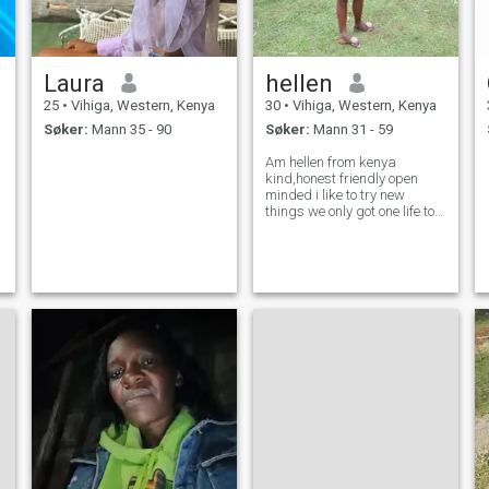
Laura
hellen
25
•
Vihiga, Western, Kenya
30
•
Vihiga, Western, Kenya
Søker:
Mann 35 - 90
Søker:
Mann 31 - 59
Am hellen from kenya
kind,honest friendly open
minded i like to try new
things we only got one life to
live i like to live to the fullest.