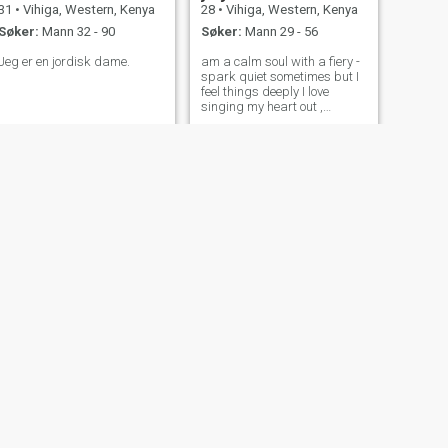
31
•
Vihiga, Western, Kenya
28
•
Vihiga, Western, Kenya
Søker:
Mann 32 - 90
Søker:
Mann 29 - 56
Jeg er en jordisk dame.
am a calm soul with a fiery -
spark quiet sometimes but I
feel things deeply I love
singing my heart out ,
cooking with care and
writing what I feel , am not
perfect I can be short
tempered but I believe in
growing learning and loving
fully am here fo
NESTE
milldred
23
•
Vihiga, Western, Kenya