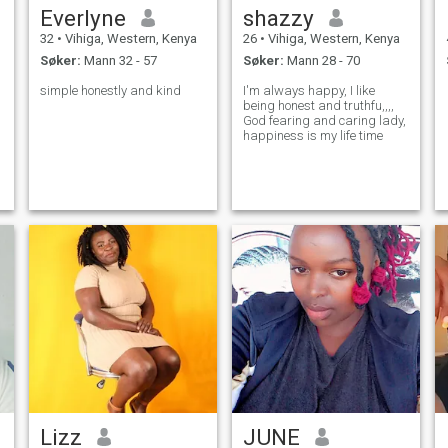
Everlyne
shazzy
32
•
Vihiga, Western, Kenya
26
•
Vihiga, Western, Kenya
Søker:
Mann 32 - 57
Søker:
Mann 28 - 70
simple honestly and kind
I'm always happy, I like
being honest and truthfu,,,,
God fearing and caring lady,
happiness is my life time
Lizz
JUNE