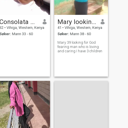
Consolata Alivitsa
Mary looking for God fearing
32
•
Vihiga, Western, Kenya
41
•
Vihiga, Western, Kenya
Søker:
Mann 33 - 60
Søker:
Mann 38 - 60
Mary 39 looking for God
fearing man who is loving
and caring I have 3 children