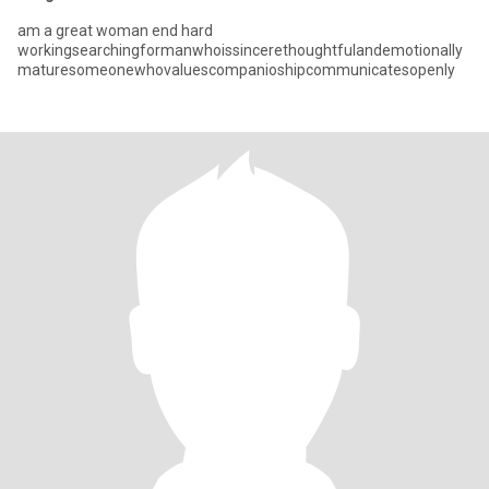
am a great woman end hard
workingsearchingformanwhoissincerethoughtfulandemotionally
maturesomeonewhovaluescompanioshipcommunicatesopenly