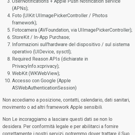
UserNotifications + Apple Push Notification service
(APNs);
Foto (UIKit UIImagePickerController / Photos
framework);
Fotocamera (AVFoundation, via UIImagePickerController);
StoreKit / In-App Purchase;
Informazioni sull'hardware del dispositivo / sul sistema
operativo (UIDevice, sysctl);
Required Reason APIs (dichiarate in
PrivacyInfo.xcprivacy);
WebKit (WKWebView);
Accesso con Google (Apple
ASWebAuthenticationSession)
Non accediamo a posizione, contatti, calendario, dati sanitari,
movimento o ad altri framework Apple sensibili.
Non Le incoraggiamo a lasciare questi dati se non lo
desidera. Per conformità legale e per abilitarci a fornire
correttamente i nostri servizi, potremmo dover trattare il Suo