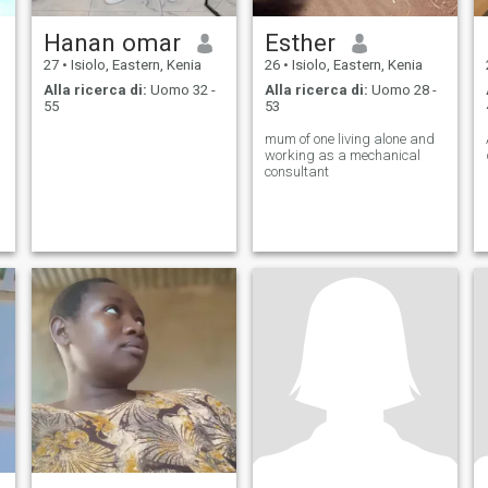
Hanan omar
Esther
27
•
Isiolo, Eastern, Kenia
26
•
Isiolo, Eastern, Kenia
Alla ricerca di:
Uomo 32 -
Alla ricerca di:
Uomo 28 -
55
53
mum of one living alone and
working as a mechanical
consultant