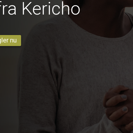
ra Kericho
ler nu