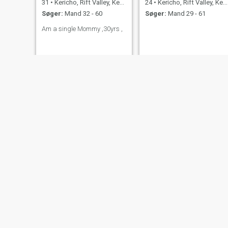
31
•
Kericho, Rift Valley, Kenya
24
•
Kericho, Rift Valley, Kenya
Søger:
Mand 32 - 60
Søger:
Mand 29 - 61
Am a single Mommy ,30yrs ,
Doramsi
Natalie
21
•
Kericho, Rift Valley, Kenya
30
•
Kericho, Rift Valley, Kenya
Søger:
Mand 24 - 34
Søger:
Mand 30 - 83