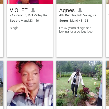
VIOLET
Agnes
24
•
Kericho, Rift Valley, Kenya
48
•
Kericho, Rift Valley, Kenya
Søger:
Mand 23 - 46
Søger:
Mand 43 - 61
Single
I'm 47 years of age and
looking for a serious lover