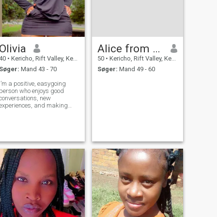
Olivia
Alice from Kenya 🇰🇪
40
•
Kericho, Rift Valley, Kenya
50
•
Kericho, Rift Valley, Kenya
Søger:
Mand 43 - 70
Søger:
Mand 49 - 60
I’m a positive, easygoing
person who enjoys good
conversations, new
experiences, and making
people smile. I value honesty,
loyalty, and a great sense of
humor.