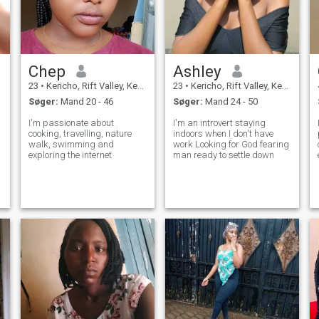
Chep
Ashley
23
•
Kericho, Rift Valley, Kenya
23
•
Kericho, Rift Valley, Kenya
Søger:
Mand 20 - 46
Søger:
Mand 24 - 50
I'm passionate about
I'm an introvert staying
cooking, travelling, nature
indoors when I don't have
walk, swimming and
work Looking for God fearing
exploring the internet
man ready to settle down