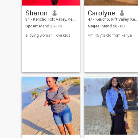
Sharon
Carolyne
34
•
Kericho, Rift Valley, Kenya
47
•
Kericho, Rift Valley, Kenya
Søger:
Mand 35 - 70
Søger:
Mand 50 - 60
a loving woman,, love kids
Am 46 yrs old from kenya