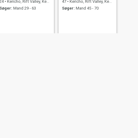
24
•
Kericho, Rift Valley, Kenya
47
•
Kericho, Rift Valley, Kenya
Søger:
Mand 29 - 63
Søger:
Mand 45 - 70
NÆSTE
sylvia
23
•
Kericho, Rift Valley, Kenya
Søger:
Mand 25 - 51