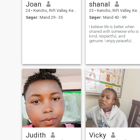
Joan
shanal
24
•
Kericho, Rift Valley, Kenya
25
•
Kericho, Rift Valley, Kenya
Søger:
Mand 29 - 35
Søger:
Mand 40 - 99
I believe life is better when
shared with someone who is
kind, respectful, and
genuine. I enjoy peaceful
moments, good talks, and
learning about people.
Judith
Vicky