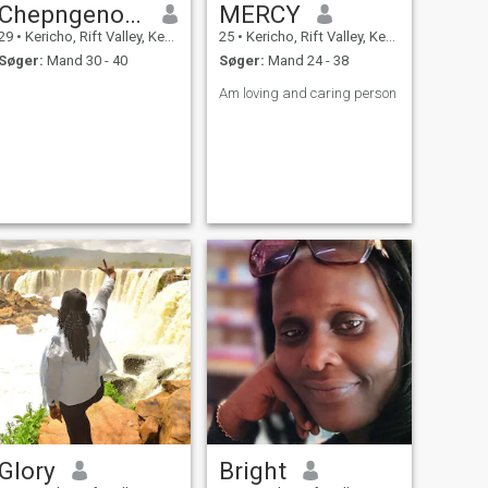
Chepngeno Mercy
MERCY
29
•
Kericho, Rift Valley, Kenya
25
•
Kericho, Rift Valley, Kenya
Søger:
Mand 30 - 40
Søger:
Mand 24 - 38
Am loving and caring person
Glory
Bright