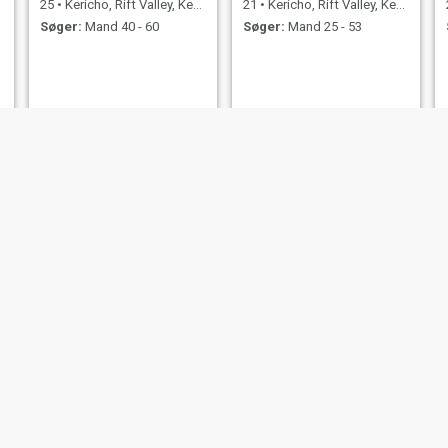
25
•
Kericho, Rift Valley, Kenya
21
•
Kericho, Rift Valley, Kenya
Søger:
Mand 40 - 60
Søger:
Mand 25 - 53
Linet Teresa
Linner
24
•
Kericho, Rift Valley, Kenya
44
•
Kericho, Rift Valley, Kenya
Søger:
Mand 24 - 45
Søger:
Mand 40 - 57