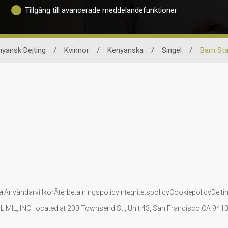
Tillgång till avancerade meddelandefunktioner
yansk Dejting
/
Kvinnor
/
Kenyanska
/
Singel
/
Barn St
er
Användarvillkor
Återbetalningspolicy
Integritetspolicy
Cookiepolicy
Dejti
IL MIL, INC. located at 200 Townsend St., Unit 43, San Francisco CA 94