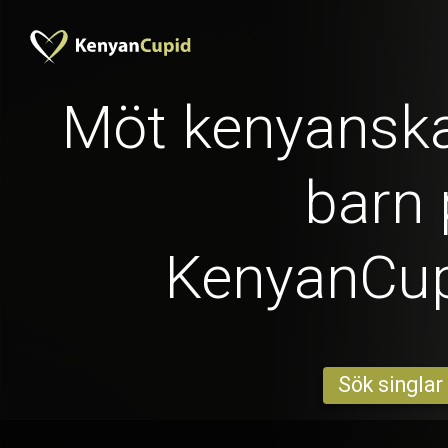
Möt kenyanska
barn 
KenyanCu
Sök singlar