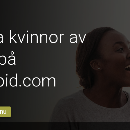
 kvinnor av
på
pid.com
 nu