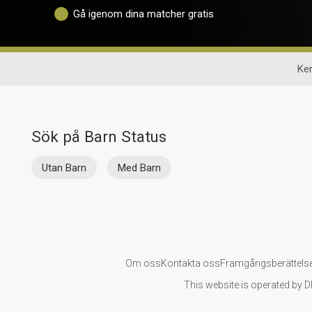
Gå igenom dina matcher gratis
Ken
Sök på Barn Status
Utan Barn
Med Barn
Om oss
Kontakta oss
Framgångsberättels
This website is operated by D