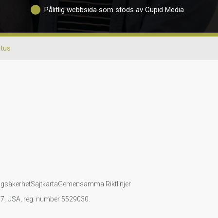
Pålitlig webbsida som stöds av Cupid Media
atus
ngsäkerhet
Sajtkarta
Gemensamma Riktlinjer
107, USA, reg. number 5529030.