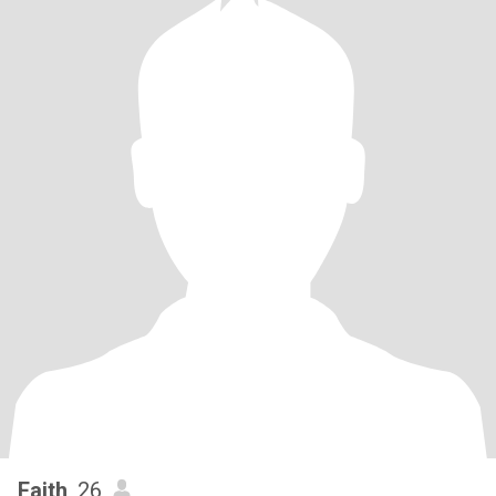
Faith
, 26