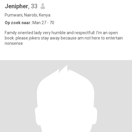
Jenipher
, 33
Pumwani, Nairobi, Kenya
Op zoek naar:
Man 27 - 70
Family oriented lady very humble and respectfull .I'm an open
book .please jokers stay away because am not here to entertain
nonsense