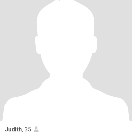
Judith
, 35