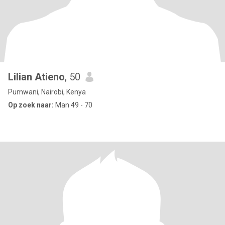
Lilian Atieno
, 50
Pumwani, Nairobi, Kenya
Op zoek naar:
Man 49 - 70