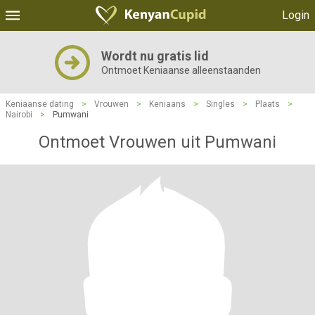
Login
Wordt nu gratis lid
Ontmoet Keniaanse alleenstaanden
Keniaanse dating
>
Vrouwen
>
Keniaans
>
Singles
>
Plaats
>
Nairobi
>
Pumwani
Ontmoet Vrouwen uit Pumwani