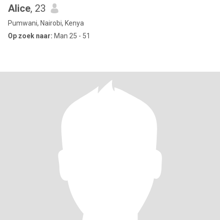
Alice
, 23
Pumwani, Nairobi, Kenya
Op zoek naar:
Man 25 - 51