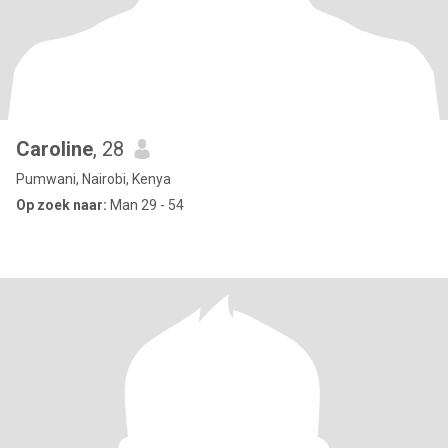
Caroline
, 28
Pumwani, Nairobi, Kenya
Op zoek naar:
Man 29 - 54