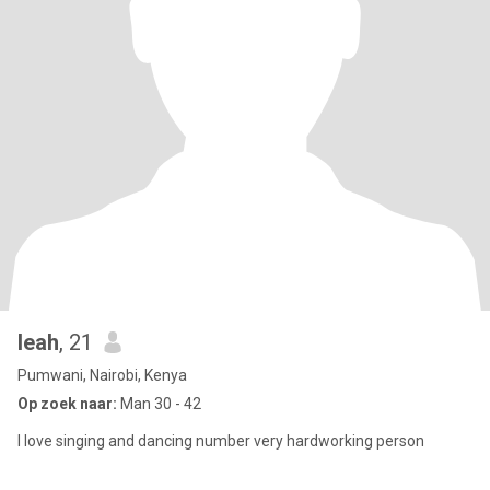
leah
, 21
Pumwani, Nairobi, Kenya
Op zoek naar:
Man 30 - 42
I love singing and dancing number very hardworking person