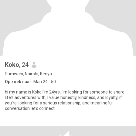
Koko
, 24
Pumwani, Nairobi, Kenya
Op zoek naar:
Man 24 - 50
hi my name is Koko I'm 24yrs, I'm looking for someone to share
life's adventures with, I value honestly, kindness, and loyalty, if
you're, looking for a serious relationship, and meaningful
conversation let's connect