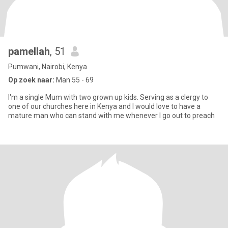
pamellah
, 51
Pumwani, Nairobi, Kenya
Op zoek naar:
Man 55 - 69
I'm a single Mum with two grown up kids. Serving as a clergy to
one of our churches here in Kenya and I would love to have a
mature man who can stand with me whenever I go out to preach