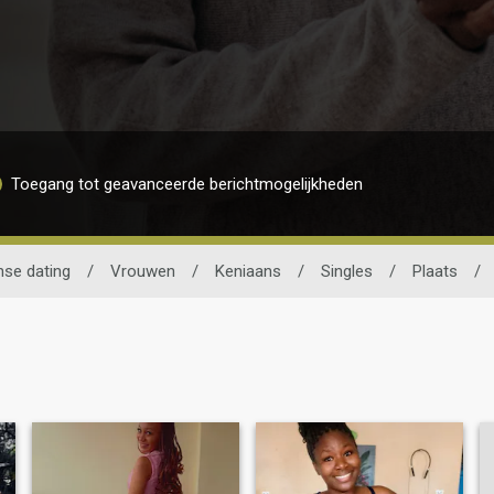
Toegang tot geavanceerde berichtmogelijkheden
nse dating
/
Vrouwen
/
Keniaans
/
Singles
/
Plaats
/