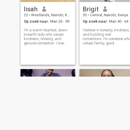
lisah
Brigit
25
•
Westlands, Nairobi, Kenya
33
•
Central, Nairobi, Kenya
Op zoek naar:
Man 26 - 99
Op zoek naar:
Man 40 - 64
I’m a warm-hearted, down-
I believe in honesty, kindness,
to-earth lady who values
and building real
kindness, honesty, and
connections. I’m someone wh
genuine connection. I love
values family, good
good conversation, exploring
conversation, and shared
new places, and enjoying
laughter. Life has taught me
life’s simple moments.
to appreciate the simple
Whether it’s trying out a new
things—whether it’s a
restaurant, spending time
peaceful walk, cooking a
with family, or r
meal together, or just en