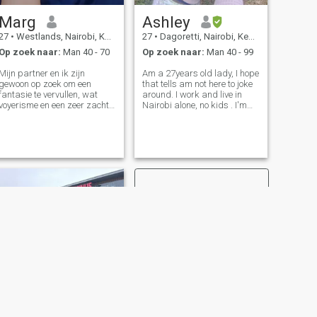
Marg
Ashley
27
•
Westlands, Nairobi, Kenya
27
•
Dagoretti, Nairobi, Kenya
Op zoek naar:
Man 40 - 70
Op zoek naar:
Man 40 - 99
Mijn partner en ik zijn
Am a 27years old lady, I hope
gewoon op zoek om een
that tells am not here to joke
fantasie te vervullen, wat
around. I work and live in
voyerisme en een zeer zachte
Nairobi alone, no kids . I'm
drempel Ik ben klein, mooi en
looking for a long term
schoon, hij is Europees, knap,
partner, Not in a hurry and
volwassen en behoorlijk fit.
also not here to waste time.
We brengen onze tijd door
Thanks.
tussen Diani Beach en
Nairobi als hij op bezoek
komt, wat vrij vaak is.
VOLGENDE