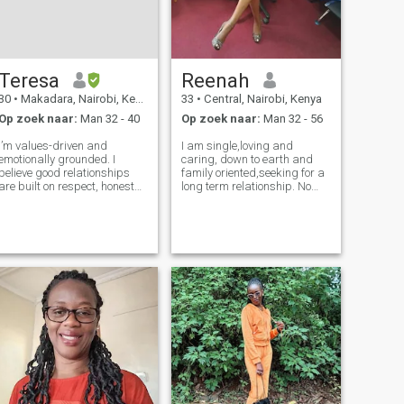
Teresa
Reenah
30
•
Makadara, Nairobi, Kenya
33
•
Central, Nairobi, Kenya
Op zoek naar:
Man 32 - 40
Op zoek naar:
Man 32 - 56
I’m values-driven and
I am single,loving and
emotionally grounded. I
caring, down to earth and
believe good relationships
family oriented,seeking for a
are built on respect, honest
long term relationship. No
communication, and
hook ups please. Nb:I live in
consistency. I enjoy
Nairobi Kenya bt I changed
meaningful conversations,
my location on the app in
laughter, good food, and
order to be able to match
personal growth. Calm by
with people around the
nature, but fun and outgoing
world.
onc