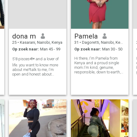
dona m
Pamela
25
•
Kasarani, Nairobi, Kenya
31
•
Dagoretti, Nairobi, Kenya
Op zoek naar:
Man 45 - 99
Op zoek naar:
Man 30 - 50
Hi there, I'm Pamela from
5'8 pisces🐟 and a lover of
Kenya and a proud single
life. you want to know more
mom.I'm kind, genuine,
about me?talk to me, I'm
responsible, down to earth,
open and honest about
very transparent,a, good
everything , very romantic
Christian, sweet, very very
and I'm looking for a long
loving and reliable.My
term relationship.. three
friends call me a very good
word's to describe me
friend, so u will always have
adventurous, optimistic and
a shoulder to
spontaneous