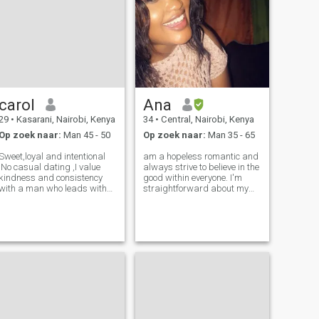
carol
Ana
29
•
Kasarani, Nairobi, Kenya
34
•
Central, Nairobi, Kenya
Op zoek naar:
Man 45 - 50
Op zoek naar:
Man 35 - 65
Sweet,loyal and intentional
am a hopeless romantic and
.No casual dating ,I value
always strive to believe in the
kindness and consistency
good within everyone. I'm
with a man who leads with
straightforward about my
generosity and is family
needs, and honest when I feel
oriented.i bring
hurt. I am looking for an
softness,ambition ,loyalty
equally positive partner who
and peace.Am into longterm
loves to try new experiences
genuine relationships .Giving
and is a great and open co
me a like is good