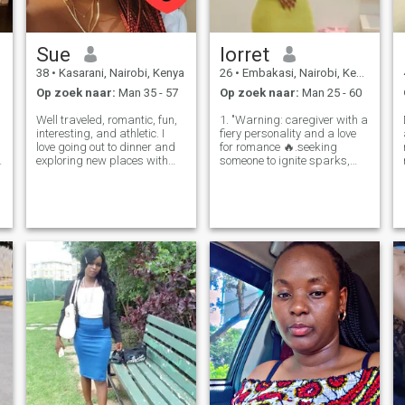
Sue
lorret
38
•
Kasarani, Nairobi, Kenya
26
•
Embakasi, Nairobi, Kenya
Op zoek naar:
Man 35 - 57
Op zoek naar:
Man 25 - 60
Well traveled, romantic, fun,
1. "Warning: caregiver with a
interesting, and athletic. I
fiery personality and a love
love going out to dinner and
for romance 🔥.seeking
exploring new places with
someone to ignite sparks,
e
new friends. I love romance!! I
share laughs, and make
am a very physical person:
memories. Bring your A-
hugging, touching,
game (and a sense of
snuggling, kissing, etc. I
humor) 😏" 2. "Sassy, sweet,
need to have joy in my life; bu
and a little bit spicy 🤤.
Caregiver by day, b