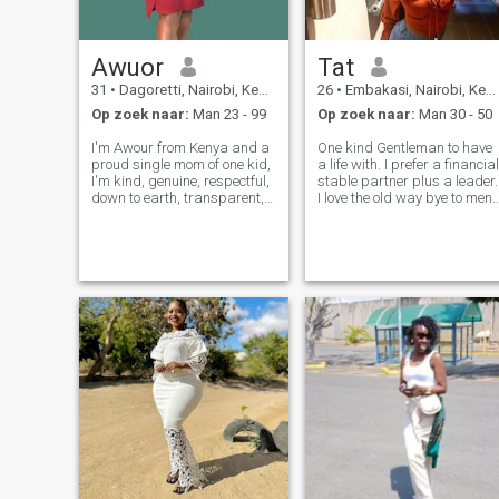
Awuor
Tat
31
•
Dagoretti, Nairobi, Kenya
26
•
Embakasi, Nairobi, Kenya
Op zoek naar:
Man 23 - 99
Op zoek naar:
Man 30 - 50
I'm Awour from Kenya and a
One kind Gentleman to have
proud single mom of one kid,
a life with. I prefer a financial
I'm kind, genuine, respectful,
stable partner plus a leader.
down to earth, transparent,
I love the old way bye to men
sweet, very very loving.My
who act as princesses swip
friends call me a very good
left…if you are looking for
friend so you will always
hookups, sex for fun with no
have a shoulder to lean on.in
relationship please don’t
my free time,I like to s
bother to dm me…