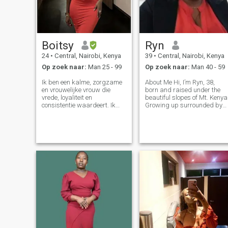
Boitsy
Ryn
24
•
Central, Nairobi, Kenya
39
•
Central, Nairobi, Kenya
Op zoek naar:
Man 25 - 99
Op zoek naar:
Man 40 - 59
Ik ben een kalme, zorgzame
About Me Hi, I’m Ryn, 38,
en vrouwelijke vrouw die
born and raised under the
vrede, loyaliteit en
beautiful slopes of Mt. Kenya
consistentie waardeert. Ik
Growing up surrounded by
waardeer een man die
nature’s beauty taught me to
opzettelijk is, emotioneel
appreciate the simple things
volwassen, en weet hoe hij
in life — faith, family, and
een vrouw goed moet
meaningful connections. I’m a
behandelen. Ik geloof in het
proud Christian, and my
bouwen van iets
betekenisvols met de juiste
persoon, alles valt op zijn
plaats.