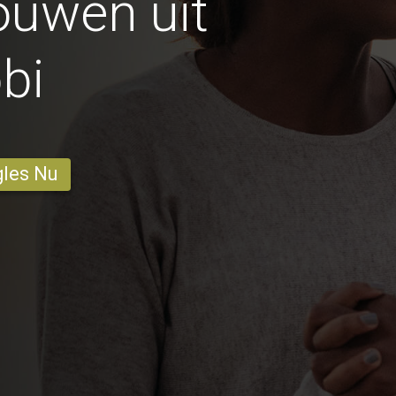
ouwen uit
bi
gles Nu