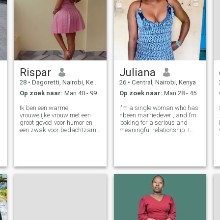
Rispar
Juliana
28
•
Dagoretti, Nairobi, Kenya
26
•
Central, Nairobi, Kenya
Op zoek naar:
Man 40 - 99
Op zoek naar:
Man 28 - 45
Ik ben een warme,
I'm a single woman who has
vrouwelijke vrouw met een
nbeen marriedever , and I’m
groot gevoel voor humor en
looking for a serious and
een zwak voor bedachtzame
meaningful relationship. I
gebaren. Ik geniet van goede
value honesty, respect, and
gesprekken, spontane
good communication. I’m
avonturen en van het laten
interested in meeting a man
glimlachen van de mensen
with a kind heart, a good
om me heen. Als je
personality, and a positive
zelfverzekerd, aardig en
attitude
opzettelijk bent, kunnen we
het goed vinden.