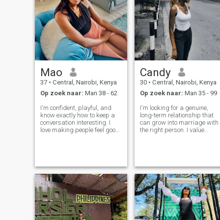
Mao
Candy
37
•
Central, Nairobi, Kenya
30
•
Central, Nairobi, Kenya
Op zoek naar:
Man 38 - 62
Op zoek naar:
Man 35 - 99
I'm confident, playful, and
I'm looking for a genuine,
know exactly how to keep a
long-term relationship that
conversation interesting. I
can grow into marriage with
love making people feel good,
the right person. I value
whether that's through a little
honesty, loyalty, kindness,
teasing, deep chats, or
good communication, and
turning up the heat when the
mutual respect. I enjoy
mood is right. If you're
spending quality time
looking for someone who can
together, traveling, trying
new things, and