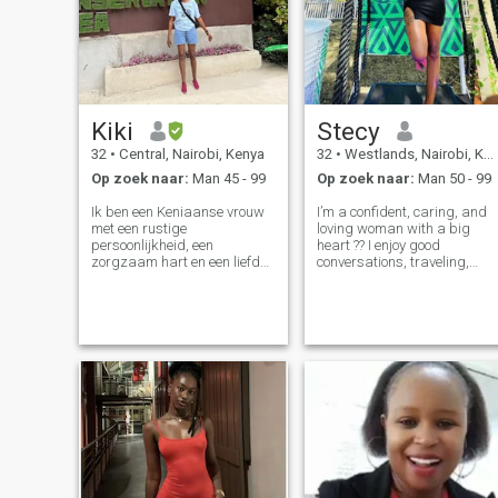
Kiki
Stecy
32
•
Central, Nairobi, Kenya
32
•
Westlands, Nairobi, Kenya
Op zoek naar:
Man 45 - 99
Op zoek naar:
Man 50 - 99
Ik ben een Keniaanse vrouw
I’m a confident, caring, and
met een rustige
loving woman with a big
persoonlijkheid, een
heart ?? I enjoy good
zorgzaam hart en een liefde
conversations, traveling,
voor betekenisvolle relaties. Ik
road trips, music, and
waardeer volwassen
spending time with positive
mensen die loyaliteit,
people. I value honesty,
communicatie en emotionele
loyalty, respect, and genuine
stabiliteit waarderen. Ik
connection. I’m here to meet
geniet van eenvoudige
someone seriou
vreugden, persoonlijke groei
en het creëren van een vredig
leven. Ik hoop iemand te
ontmoeten die oprecht,
respectvol en serieus is over
het leren kennen van elkaar
voorbij oppervlakkige
gesprekken.