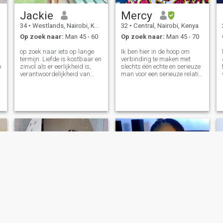
Jackie
Mercy
34
•
Westlands, Nairobi, Kenya
32
•
Central, Nairobi, Kenya
Op zoek naar:
Man 45 - 60
Op zoek naar:
Man 45 - 70
op zoek naar iets op lange
Ik ben hier in de hoop om
termijn. Liefde is kostbaar en
verbinding te maken met
o
zinvol als er eerlijkheid is,
slechts één echte en serieuze
verantwoordelijkheid van
man voor een serieuze relatie
beide partijen. Het is een
die zal leiden tot het huwelijk.
kostbaar geschenk. Laten
In de tussentijd wens ik het
we samen mooie
allerbeste geluk aan
herinneringen maken.
iedereen hier die op zoek is
naar een echte relatie en
partner. Mogen we allemaal
de liefde, vrede, respect en
geluk vinden die we
verdienen.