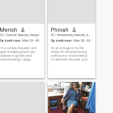
Merish
Phinah
25
•
Central, Nairobi, Kenya
47
•
Westlands, Nairobi, Kenya
Op zoek naar:
Man 29 - 65
Op zoek naar:
Man 50 - 65
I’m a simple, focused, and
I’m at a stage in my life
open-minded person who
where I’m not entertaining
believes in growth and
confusion or inconsistency.
positive energy. I enjoy
I’m feminine, focused, and
learning new things,
intentional about how I live
improving myself, and
and who I allow into my
surrounding myself with
space. I believe in effort,
people who bring good vibes.
respect, and emotional
I value honesty, respect, and
maturity. If you’re serious,
loyalty because I believe
grounded,