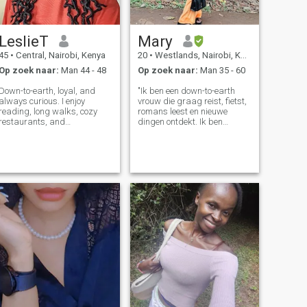
LeslieT
Mary
45
•
Central, Nairobi, Kenya
20
•
Westlands, Nairobi, Kenya
Op zoek naar:
Man 44 - 48
Op zoek naar:
Man 35 - 60
Down-to-earth, loyal, and
"Ik ben een down-to-earth
always curious. I enjoy
vrouw die graag reist, fietst,
reading, long walks, cozy
romans leest en nieuwe
restaurants, and
dingen ontdekt. Ik ben
conversations that make me
misschien verlegen in het
forget to check my phone. I’m
begin, maar als ik me open
here to find a real connection
doe, zul je merken dat ik
with someone who
zorgzaam, leuk en loyaal
appreciates honesty and
ben. Ik drink of rook niet en
emotional maturity.
heb liever zinvolle momenten
dan luidruchtige clubs. Ik
ben op zoek naar een
serieuze relatie gebaseerd
op respect, liefde en
vertrouwen... een relatie die
kan uitgroeien tot een
huwelijk en een gezin. Als je
vriendelijk, oprecht en klaar
bent voor iets echt, laten we
contact maken.