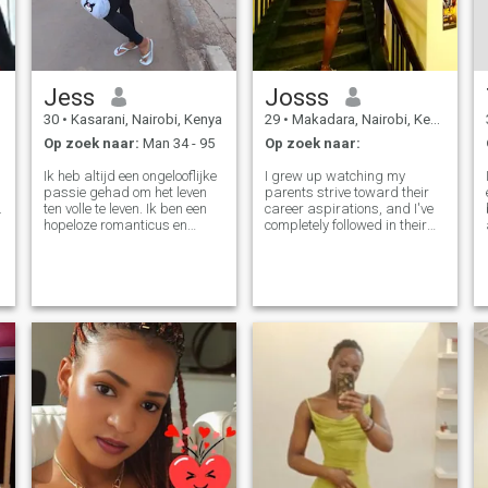
Jess
Josss
30
•
Kasarani, Nairobi, Kenya
29
•
Makadara, Nairobi, Kenya
Op zoek naar:
Man 34 - 95
Op zoek naar:
Ik heb altijd een ongelooflijke
I grew up watching my
passie gehad om het leven
parents strive toward their
.
ten volle te leven. Ik ben een
career aspirations, and I've
hopeloze romanticus en
completely followed in their
probeer altijd te geloven in
footsteps. I am a hair stylist
het goede in iedereen. Ik ben
or beauty, and I have loved
eerlijk over mijn behoeften, en
growing and learning in my
eerlijk als ik me gekwetst
current role. My goal is to
voel. Ik ben op zoek naar een
eventually be a self employe
even positieve partner die
graag nieuwe ervaringen
probeert en een geweldige en
open communicator is.