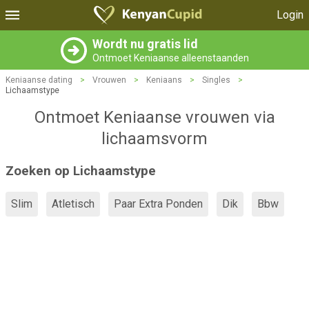
Login
Wordt nu gratis lid
Ontmoet Keniaanse alleenstaanden
Keniaanse dating
>
Vrouwen
>
Keniaans
>
Singles
>
Lichaamstype
Ontmoet Keniaanse vrouwen via
lichaamsvorm
Zoeken op Lichaamstype
Slim
Atletisch
Paar Extra Ponden
Dik
Bbw