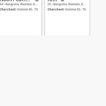
34
•
Bungoma, Western, Kenya
25
•
Bungoma, Western, Kenya
Cherchant:
Homme 40 - 70
Cherchant:
Homme 30 - 70
SUIVANT
Marabu
25
•
Bungoma, Western, Kenya