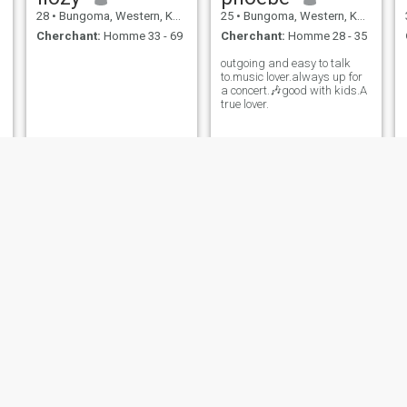
28
•
Bungoma, Western, Kenya
25
•
Bungoma, Western, Kenya
Cherchant:
Homme 33 - 69
Cherchant:
Homme 28 - 35
outgoing and easy to talk
to.music lover.always up for
a concert.🎶good with kids.A
true lover.
Mercy
Joyce
25
•
Bungoma, Western, Kenya
56
•
Bungoma, Western, Kenya