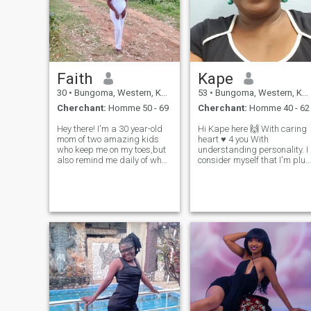
Faith
Kape
30
•
Bungoma, Western, Kenya
53
•
Bungoma, Western, Kenya
Cherchant:
Homme 50 - 69
Cherchant:
Homme 40 - 62
Hey there! I'm a 30 year-old
Hi Kape here 🙌 With caring
mom of two amazing kids
heart ♥ 4 you With
who keep me on my toes,but
understanding personality. I
also remind me daily of what
consider myself that I'm plus
really matters.when I'm not
sized chubby BIG MAMA I'm
juggling school runs and
not slim thin lady. I love me I
soccer practices,You can find
love my body and i can't
me enjoying a good book,
change that . I have put
binging a Netflix series,or
pictures of original me I th
plann