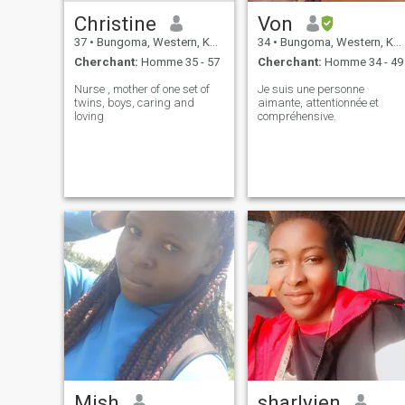
Christine
Von
37
•
Bungoma, Western, Kenya
34
•
Bungoma, Western, Kenya
Cherchant:
Homme 35 - 57
Cherchant:
Homme 34 - 49
Nurse , mother of one set of
Je suis une personne
twins, boys, caring and
aimante, attentionnée et
loving
compréhensive.
Mish
sharlyien