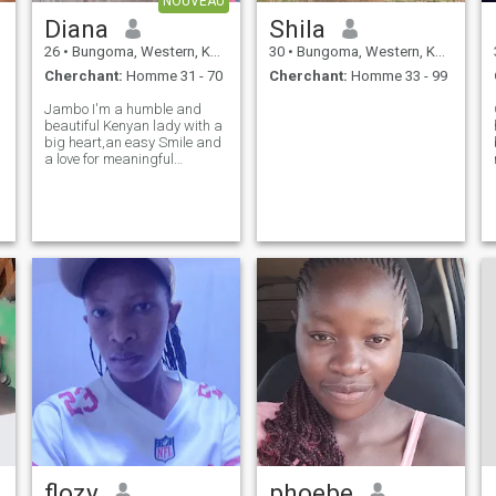
NOUVEAU
Diana
Shila
26
•
Bungoma, Western, Kenya
30
•
Bungoma, Western, Kenya
Cherchant:
Homme 31 - 70
Cherchant:
Homme 33 - 99
Jambo I'm a humble and
beautiful Kenyan lady with a
big heart,an easy Smile and
a love for meaningful
connection.l'm ambitious,l
love watching and deep 2am
talk s.l'm loyal to my people
and l love hard.Basically l'm
a vibe.
flozy
phoebe