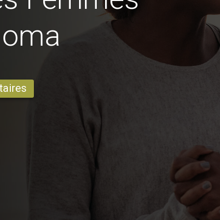
goma
taires