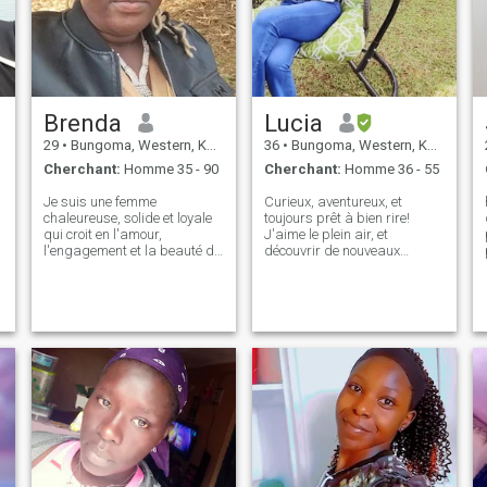
Brenda
Lucia
29
•
Bungoma, Western, Kenya
36
•
Bungoma, Western, Kenya
Cherchant:
Homme 35 - 90
Cherchant:
Homme 36 - 55
Je suis une femme
Curieux, aventureux, et
chaleureuse, solide et loyale
toujours prêt à bien rire!
qui croit en l'amour,
J'aime le plein air, et
l'engagement et la beauté de
découvrir de nouveaux
construire une vie ensemble.
endroits. Que ce soit en
Je suis une mère fière et mon
faisant de la randonnée, en
enfant est une grande partie
regardant les étoiles, ou
de mon monde, donc je
simplement en profitant de
comprends les joies (et les
conversations profondes
défis) de la parentalité. Je ne
autour d'un café, je crois en
suis pas ici pour des jeux ou
tirer le meilleur parti de la vie.
des aventures
Je cherche quelqu'un qui
occasionnelles. Je cherche
aime les aventures
une relation sérieuse et
amusantes, les moments
exclusive qui mène au
significatifs, et un peu de
mariage avec quelqu'un qui
méchanceté en cours de
valorise la famille, la loyauté
route!
et l'honnêteté. J'aime les