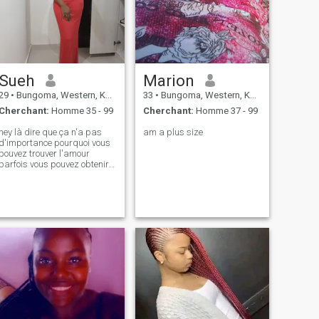
Sueh
Marion
29
•
Bungoma, Western, Kenya
33
•
Bungoma, Western, Kenya
Cherchant:
Homme 35 - 99
Cherchant:
Homme 37 - 99
hey là dire que ça n'a pas
am a plus size
d'importance pourquoi vous
pouvez trouver l'amour
parfois vous pouvez obtenir
l'amour sur la plage peut-
être sur le café café ou peut-
être sur le marché bt je crois
que peu importe où vous
pouvez obtenir cela amour je
suis ici pour trouver mon
battement de coeur ❤️
Quelqu'un vilain drôle
quelqu'un qui est
respectueux je ne suis pas là
pour envoyer des nus ou la
vidéo est juste l'amour j'ai un
enfant ses 9 ans je suis une
personne aimante je suis