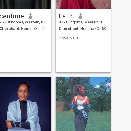
centrine
Faith
26
•
Bungoma, Western, Kenya
40
•
Bungoma, Western, Kenya
Cherchant:
Homme 30 - 49
Cherchant:
Homme 40 - 63
A goal getter