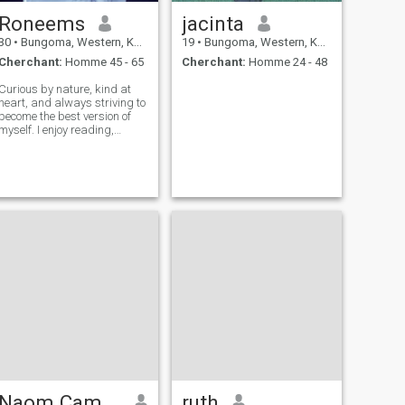
Roneems
jacinta
30
•
Bungoma, Western, Kenya
19
•
Bungoma, Western, Kenya
Cherchant:
Homme 45 - 65
Cherchant:
Homme 24 - 48
Curious by nature, kind at
heart, and always striving to
become the best version of
myself. I enjoy reading,
journaling, meaningful
conversations, and finding
joy in life's simple moments. I
value honesty, loyalty, and a
good sense of humor.
Naom Campbell
ruth