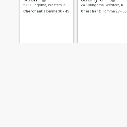
27
•
Bungoma, Western, Kenya
24
•
Bungoma, Western, Kenya
Cherchant:
Homme 30 - 45
Cherchant:
Homme 27 - 55
Nekoye
Mary
38
•
Bungoma, Western, Kenya
35
•
Bungoma, Western, Kenya