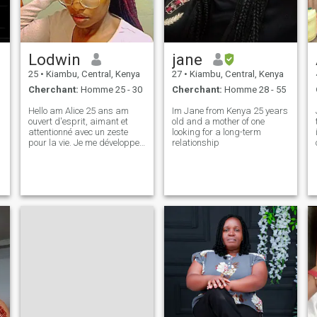
Lodwin
jane
25
•
Kiambu, Central, Kenya
27
•
Kiambu, Central, Kenya
Cherchant:
Homme 25 - 30
Cherchant:
Homme 28 - 55
Hello am Alice 25 ans am
Im Jane from Kenya 25 years
ouvert d'esprit, aimant et
old and a mother of one
attentionné avec un zeste
looking for a long-term
pour la vie. Je me développe
relationship
w
sur des conversations
significatives, des rires
contagieux et des
expériences nouvelles.
Optimiste de nature, je
cherche toujours la doublure
d’argent. Bienveillant,
ambitieux et enthousiaste à
l'idée de rencontrer quelqu'un
qui partage ma passion
pour l'aventure et la
croissance.\ »