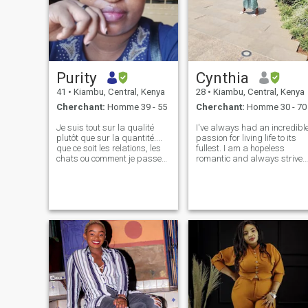
Purity
Cynthia
41
•
Kiambu, Central, Kenya
28
•
Kiambu, Central, Kenya
Cherchant:
Homme 39 - 55
Cherchant:
Homme 30 - 70
Je suis tout sur la qualité
I've always had an incredibl
plutôt que sur la quantité....
passion for living life to its
que ce soit les relations, les
fullest. I am a hopeless
chats ou comment je passe
romantic and always strive
mes journées. Je suis un peu
to believe in the good within
réservé et toujours après le
everyone. I'm
fond, pas le bruit. Offrez-moi
straightforward about my
une soirée douillette avec un
needs, and honest when I fee
livre ou une conversation qui
hurt. I am looking for an
colle avec vous. Je débattrai
equally posi
de tout sous le soleil et je suis
plus qu’heureux de me
perdre dans une campagne
d&D.