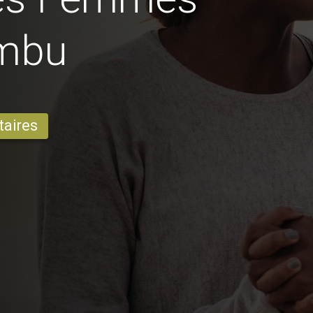
ambu
taires