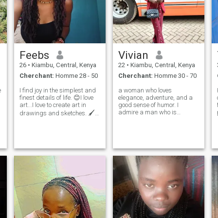
Feebs
Vivian
26
•
Kiambu, Central, Kenya
22
•
Kiambu, Central, Kenya
Cherchant:
Homme 28 - 50
Cherchant:
Homme 30 - 70
e
I find joy in the simplest and
a woman who loves
finest details of life. 😊I love
elegance, adventure, and a
art...I love to create art in
good sense of humor. I
admire a man who is
drawings and sketches. 🖌
successful but knows that
Living an active and healthy
true wealth is about
life is important ..and I find
generosity, love, and family. If
nature absolutely
l
you’re looking for a woman
mesmerizing🌳🌳. I think the
who can match your
best thing people can d
ambition and values, you
might have