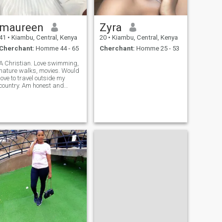
une relation aimante à long
maman. Et un puissant fier
terme.
maureen
Zyra
41
•
Kiambu, Central, Kenya
20
•
Kiambu, Central, Kenya
Cherchant:
Homme 44 - 65
Cherchant:
Homme 25 - 53
A Christian. Love swimming,
nature walks, movies. Would
love to travel outside my
country. Am honest and
descent.