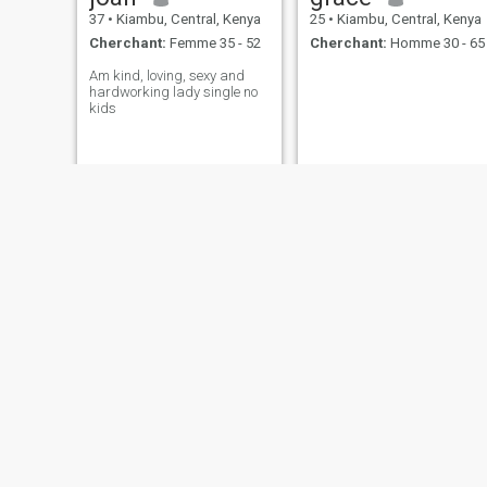
37
•
Kiambu, Central, Kenya
25
•
Kiambu, Central, Kenya
Cherchant:
Femme 35 - 52
Cherchant:
Homme 30 - 65
Am kind, loving, sexy and
hardworking lady single no
kids
ann
Monica
33
•
Kiambu, Central, Kenya
28
•
Kiambu, Central, Kenya