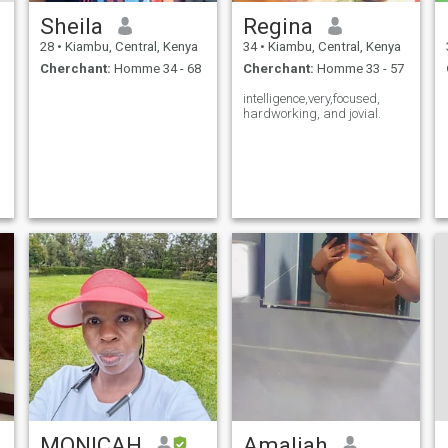
Sheila
Regina
28
•
Kiambu, Central, Kenya
34
•
Kiambu, Central, Kenya
Cherchant:
Homme 34 - 68
Cherchant:
Homme 33 - 57
intelligence,very,focused,
hardworking, and jovial.
MONICAH
Amaliah