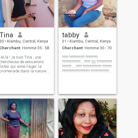
Tina
tabby
30
•
Kiambu, Central, Kenya
31
•
Kiambu, Central, Kenya
Cherchant:
Homme 35 - 58
Cherchant:
Homme 30 - 70
Hé là ! Je suis Tina , une
???? ?????????? ????????
chercheuse de sensations
????????????....???? 32 ??????????
fortes qui aime nager, la
??????.....???? ???????????? ??????
promenade dans la nature et
?????????????????? ??????????????
écouter de la musique.
????????????
Quand je ne suis pas en
????????????.........???? ??????
train d'explorer de grands
?????????????????????? ???? ????
espaces, vous pouvez me
??????......???????? ?????? ????????
trouver en train de rattraper
????
mes émissions de télévision
préférées ou de lister la
musique. Cherche quelqu'un
qui aime l'aventure autant
que moi!.