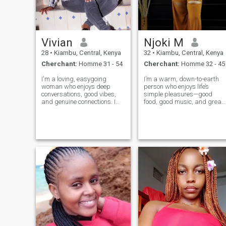
Vivian
Njoki M
28
•
Kiambu, Central, Kenya
32
•
Kiambu, Central, Kenya
Cherchant:
Homme 31 - 54
Cherchant:
Homme 32 - 45
I'm a loving, easygoing
I’m a warm, down-to-earth
woman who enjoys deep
person who enjoys life’s
conversations, good vibes,
simple pleasures—good
and genuine connections. I
food, good music, and great
value honesty, loyalty, and
company. I love exploring ne
peace. I'm ambitious, caring,
places, sharing laughs with
and I love making the people
friends, or unwinding with a
around me feel appreciated. I
book or movie and a glass of
enjoy trying new things,
wine. Family and meaningful
laughing
conne