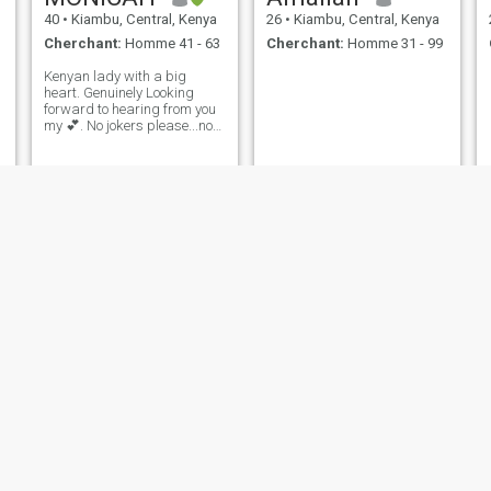
40
•
Kiambu, Central, Kenya
26
•
Kiambu, Central, Kenya
Cherchant:
Homme 41 - 63
Cherchant:
Homme 31 - 99
Kenyan lady with a big
heart. Genuinely Looking
forward to hearing from you
my 💕. No jokers please...not
comfortable sending n*des..
mush
Margaret
19
•
Kiambu, Central, Kenya
28
•
Kiambu, Central, Kenya