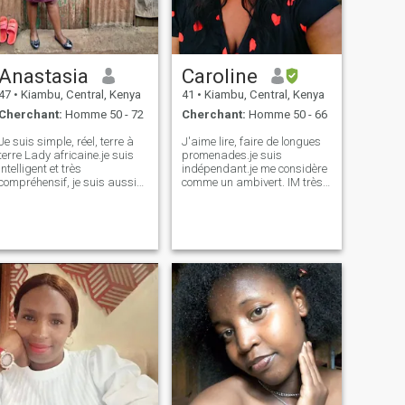
Anastasia
Caroline
47
•
Kiambu, Central, Kenya
41
•
Kiambu, Central, Kenya
Cherchant:
Homme 50 - 72
Cherchant:
Homme 50 - 66
Je suis simple, réel, terre à
J'aime lire, faire de longues
terre Lady africaine.je suis
promenades.je suis
intelligent et très
indépendant.je me considère
compréhensif, je suis aussi
comme un ambivert. IM très
loyal et honnête, gentil et
ouvert d'esprit. \Ni est
aimant.je suis très favorable
spirituel et ne se conforme
et respectueux.J'ai un cœur
pas particulièrement à la
vraiment bon.je suis chrétien
religion.. Comme tout le
et je crois en Dieu.je suis une
monde, j'ai mes vices mais je
femme orientée famille et très
préfère tenir ma langue pour
travailleur.J'aime la nature,
le moment. Je peux être
j'aime marcher, faire du
timide ou audacieux selon la
shopping, chanter, écouter de
situation ou la personne. Une
la musique et regarder des
dernière chose. Je suis
films, j'aime faire le
agriculteur. Je suis assez
nettoyage général,
une minute et tout boueux le
jardinage, voyager et
next one.I aime regarder le
cooking.I valeur un style de
football ou disons la plupart
vie sain.I apprécie les choses
des sports et des
simples dans Life.I je cherche
documentaires. Surtout, im a