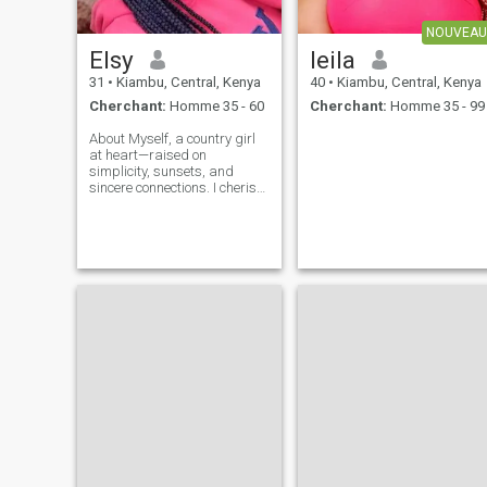
NOUVEAU
Elsy
leila
31
•
Kiambu, Central, Kenya
40
•
Kiambu, Central, Kenya
Cherchant:
Homme 35 - 60
Cherchant:
Homme 35 - 99
About Myself, a country girl
at heart—raised on
simplicity, sunsets, and
sincere connections. I cherish
good conversations, am kind
and i believe in the power of
love and laughter .Looking
for a heart to heart
connection, a best friend and
a love of