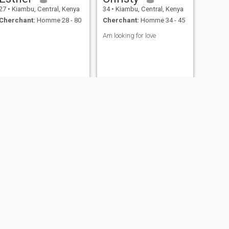
27
•
Kiambu, Central, Kenya
34
•
Kiambu, Central, Kenya
Cherchant:
Homme 28 - 80
Cherchant:
Homme 34 - 45
Am looking for love
SUIVANT
NANCY
47
•
Kiambu, Central, Kenya