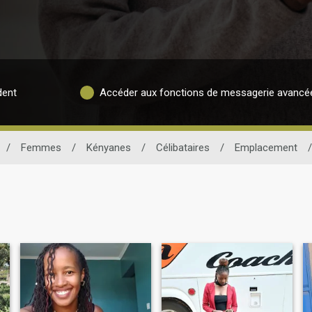
dent
Accéder aux fonctions de messagerie avancé
/
Femmes
/
Kényanes
/
Célibataires
/
Emplacement
/