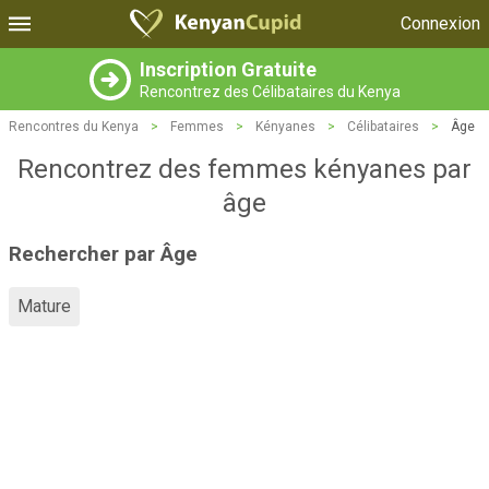
Connexion
Inscription Gratuite
Rencontrez des Célibataires du Kenya
Rencontres du Kenya
>
Femmes
>
Kényanes
>
Célibataires
>
Âge
Rencontrez des femmes kényanes par
âge
Rechercher par Âge
Mature