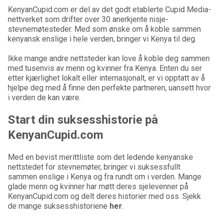
KenyanCupid.com er del av det godt etablerte Cupid Media-
nettverket som drifter over 30 anerkjente nisje-
stevnemøtesteder. Med som ønske om å koble sammen
kenyansk enslige i hele verden, bringer vi Kenya til deg.
Ikke mange andre nettsteder kan love å koble deg sammen
med tusenvis av menn og kvinner fra Kenya. Enten du ser
etter kjærlighet lokalt eller internasjonalt, er vi opptatt av å
hjelpe deg med å finne den perfekte partneren, uansett hvor
i verden de kan være.
Start din suksesshistorie på
KenyanCupid.com
Med en bevist merittliste som det ledende kenyanske
nettstedet for stevnemøter, bringer vi suksessfullt
sammen enslige i Kenya og fra rundt om i verden. Mange
glade menn og kvinner har møtt deres sjelevenner på
KenyanCupid.com og delt deres historier med oss. Sjekk
de mange suksesshistoriene
her
.