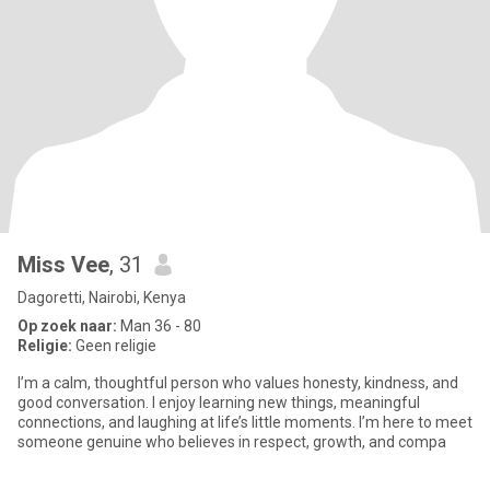
Miss Vee
, 31
Dagoretti, Nairobi, Kenya
Op zoek naar:
Man 36 - 80
Religie:
Geen religie
I’m a calm, thoughtful person who values honesty, kindness, and
good conversation. I enjoy learning new things, meaningful
connections, and laughing at life’s little moments. I’m here to meet
someone genuine who believes in respect, growth, and compa