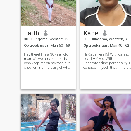
Faith
Kape
30
•
Bungoma, Western, Kenya
53
•
Bungoma, Western, Kenya
Op zoek naar:
Man 50 - 69
Op zoek naar:
Man 40 - 62
Hey there! I'm a 30 year-old
Hi Kape here 🙌 With caring
mom of two amazing kids
heart ♥ 4 you With
who keep me on my toes,but
understanding personality. I
also remind me daily of what
consider myself that I'm plus
really matters.when I'm not
sized chubby BIG MAMA I'm
juggling school runs and
not slim thin lady. I love me I
soccer practices,You can find
love my body and i can't
me enjoying a good book,
change that . I have put
binging a Netflix series,or
pictures of original me I th
plann