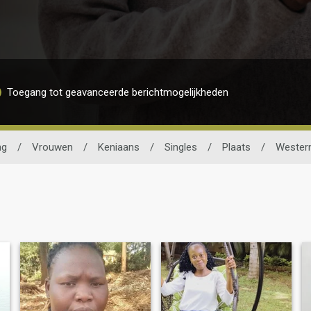
Toegang tot geavanceerde berichtmogelijkheden
ng
/
Vrouwen
/
Keniaans
/
Singles
/
Plaats
/
Wester