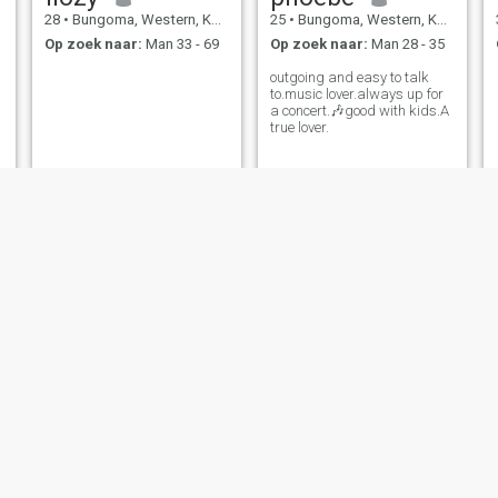
28
•
Bungoma, Western, Kenya
25
•
Bungoma, Western, Kenya
Op zoek naar:
Man 33 - 69
Op zoek naar:
Man 28 - 35
outgoing and easy to talk
to.music lover.always up for
a concert.🎶good with kids.A
true lover.
Mercy
Joyce
25
•
Bungoma, Western, Kenya
56
•
Bungoma, Western, Kenya