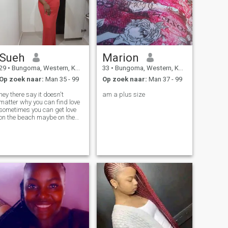
Sueh
Marion
29
•
Bungoma, Western, Kenya
33
•
Bungoma, Western, Kenya
Op zoek naar:
Man 35 - 99
Op zoek naar:
Man 37 - 99
hey there say it doesn't
am a plus size
matter why you can find love
sometimes you can get love
on the beach maybe on the
coffee cafe or maybe on the
market bt I believe it doesn't
matter where you can get
that love I'm here to find my
heartbeat ❤️ someone
naughty