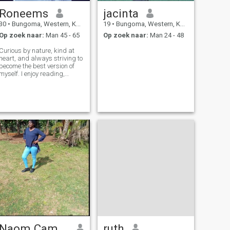
Roneems
jacinta
30
•
Bungoma, Western, Kenya
19
•
Bungoma, Western, Kenya
Op zoek naar:
Man 45 - 65
Op zoek naar:
Man 24 - 48
Curious by nature, kind at
heart, and always striving to
become the best version of
myself. I enjoy reading,
journaling, meaningful
conversations, and finding
joy in life's simple moments. I
value honesty, loyalty, and a
good sense of humor.
Naom Campbell
ruth