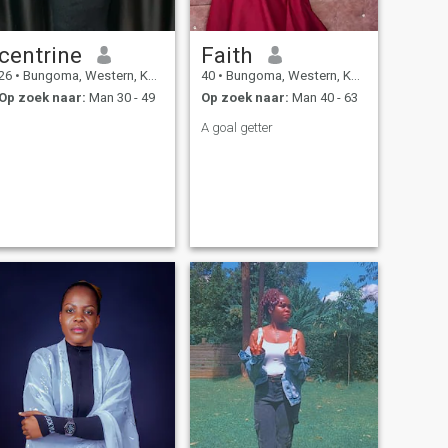
centrine
Faith
26
•
Bungoma, Western, Kenya
40
•
Bungoma, Western, Kenya
Op zoek naar:
Man 30 - 49
Op zoek naar:
Man 40 - 63
A goal getter