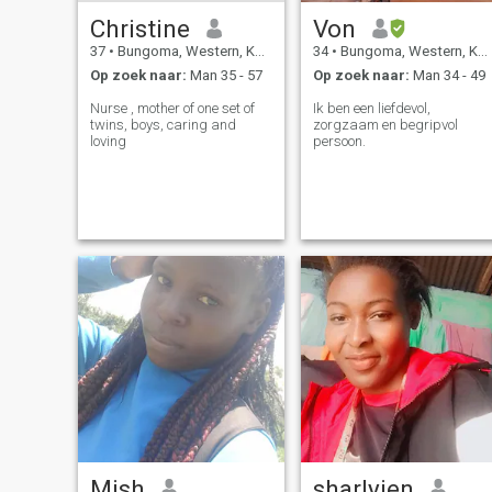
Christine
Von
37
•
Bungoma, Western, Kenya
34
•
Bungoma, Western, Kenya
Op zoek naar:
Man 35 - 57
Op zoek naar:
Man 34 - 49
Nurse , mother of one set of
Ik ben een liefdevol,
twins, boys, caring and
zorgzaam en begripvol
loving
persoon.
Mish
sharlyien