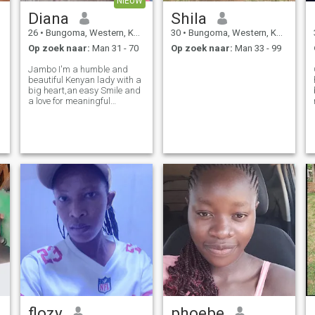
NIEUW
Diana
Shila
26
•
Bungoma, Western, Kenya
30
•
Bungoma, Western, Kenya
Op zoek naar:
Man 31 - 70
Op zoek naar:
Man 33 - 99
Jambo I'm a humble and
beautiful Kenyan lady with a
big heart,an easy Smile and
a love for meaningful
connection.l'm ambitious,l
love watching and deep 2am
talk s.l'm loyal to my people
and l love hard.Basically l'm
a vibe.
flozy
phoebe