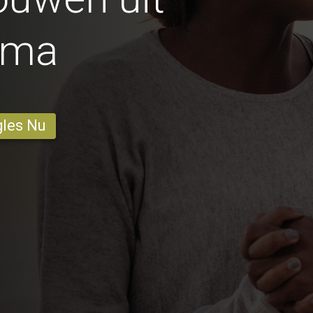
oma
gles Nu