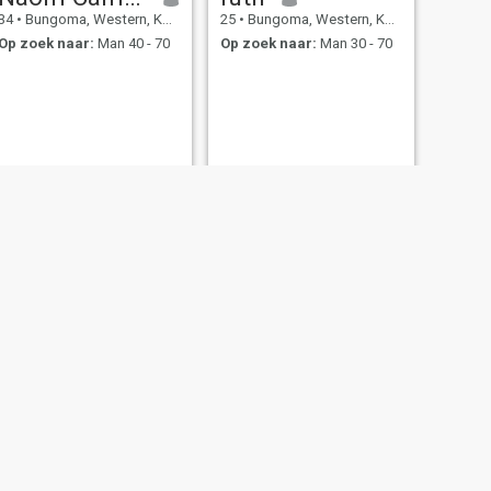
34
•
Bungoma, Western, Kenya
25
•
Bungoma, Western, Kenya
Op zoek naar:
Man 40 - 70
Op zoek naar:
Man 30 - 70
VOLGENDE
Marabu
25
•
Bungoma, Western, Kenya