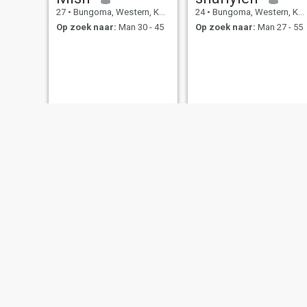
27
•
Bungoma, Western, Kenya
24
•
Bungoma, Western, Kenya
Op zoek naar:
Man 30 - 45
Op zoek naar:
Man 27 - 55
Nekoye
Mary
38
•
Bungoma, Western, Kenya
35
•
Bungoma, Western, Kenya