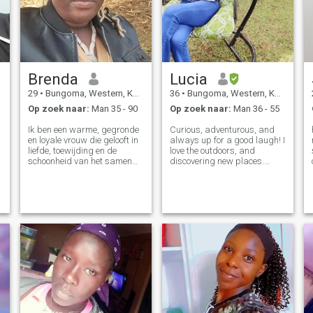
Brenda
Lucia
29
•
Bungoma, Western, Kenya
36
•
Bungoma, Western, Kenya
Op zoek naar:
Man 35 - 90
Op zoek naar:
Man 36 - 55
Ik ben een warme, gegronde
Curious, adventurous, and
en loyale vrouw die gelooft in
always up for a good laugh! I
liefde, toewijding en de
love the outdoors, and
schoonheid van het samen
discovering new places.
bouwen van een leven. Ik ben
Whether it’s hiking,
een trotse moeder en mijn
stargazing, or just enjoying
kind is een groot deel van
deep conversations over
mijn wereld, dus ik begrijp
coffee, I believe in making the
de vreugde (en uitdagingen)
most of life. Looking for
van ouderschap. Ik ben hier
someone who enj
niet voor spelletjes of casual
flings. Ik zoek een serieuze,
exclusieve relatie die leidt tot
het huwelijk met iemand die
waarde hecht aan familie,
loyaliteit en eerlijkheid. Ik
geniet van simpele dingen...
diepgaande gesprekken,