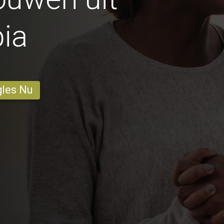
pia
gles Nu