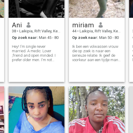
Ani
miriam
38
•
Laikipia, Rift Valley, Kenya
44
•
Laikipia, Rift Valley, Kenya
Op zoek naar:
Man 45 - 80
Op zoek naar:
Man 50 - 80
Hey! I'm single never
Ik ben een volwassen vrouw
married. A medic. Lover
die op zoek is naar een
,friend and open minded. I
serieuze relatie. Ik geef de
prefer older men. I'm not
voorkeur aan een tijdje man
e
perfect so I don't have boxes
voor het huwelijk
to tick so be honest.Im
looking for someone I can
take care of and he can take
care of me too.