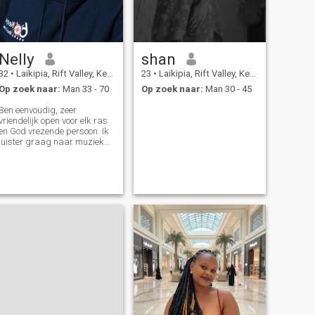
Nelly
shan
32
•
Laikipia, Rift Valley, Kenya
23
•
Laikipia, Rift Valley, Kenya
Op zoek naar:
Man 33 - 70
Op zoek naar:
Man 30 - 45
Ben eenvoudig, zeer
vriendelijk open voor elk ras
en God vrezende persoon. Ik
luister graag naar muziek
en reis graag.