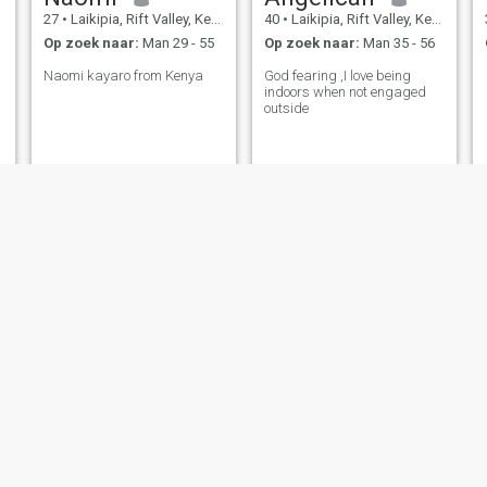
27
•
Laikipia, Rift Valley, Kenya
40
•
Laikipia, Rift Valley, Kenya
Op zoek naar:
Man 29 - 55
Op zoek naar:
Man 35 - 56
Naomi kayaro from Kenya
God fearing ,I love being
indoors when not engaged
outside
Risper
sheyz
27
•
Laikipia, Rift Valley, Kenya
23
•
Laikipia, Rift Valley, Kenya