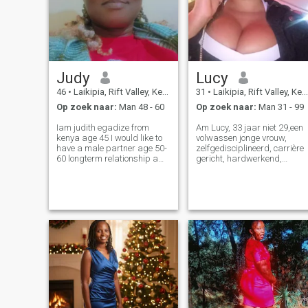
Judy
Lucy
46
•
Laikipia, Rift Valley, Kenya
31
•
Laikipia, Rift Valley, Kenya
Op zoek naar:
Man 48 - 60
Op zoek naar:
Man 31 - 99
Iam judith egadize from
Am Lucy, 33 jaar niet 29,een
kenya age 45 I would like to
volwassen jonge vrouw,
have a male partner age 50-
zelfgedisciplineerd, carrière
60 longterm relationship am
gericht, hardwerkend,
a Christian, humbled,loving
liefdevol, vriendelijk, één man
and caring and I need a
vrouw! Ben down to Earth,
partner who is
zeer begripvol en een eerlijk
responsible,Hospitable,selfcontrol,holy-
persoon! Ben schoon en ik
despline,uprigt,romatic,read
hou van mijn man om
to lo
vriendelijk, begripvol en met
bijna dezelfde
eigenschappen als de mijne
te zijn! Ik weet dat ben niet d
best uitziende vrouw of mooi
vrouw op deze site, maar ik
probeer de beste dan ik
gisteren was dat betekent
niet dat ik een perfectionist