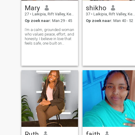
Mary
shikho
27
•
Laikipia, Rift Valley, Kenya
37
•
Laikipia, Rift Valley, Kenya
Op zoek naar:
Man 29 - 45
Op zoek naar:
Man 40 - 52
I’m a calm, grounded woman
who values peace, effort, and
honesty. I believe in love that
feels safe, one built on
mutual respect, consistency,
and genuine care. I enjoy
meaningful conversations,
music, and quiet moments
that feel right.
Ruth
faith