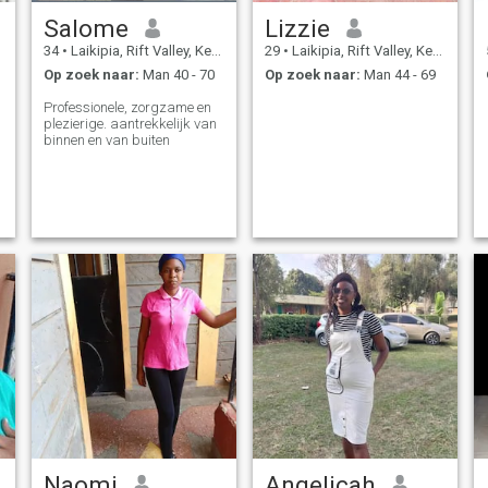
Salome
Lizzie
34
•
Laikipia, Rift Valley, Kenya
29
•
Laikipia, Rift Valley, Kenya
Op zoek naar:
Man 40 - 70
Op zoek naar:
Man 44 - 69
Professionele, zorgzame en
plezierige. aantrekkelijk van
binnen en van buiten
Naomi
Angelicah