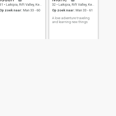
31
•
Laikipia, Rift Valley, Kenya
32
•
Laikipia, Rift Valley, Kenya
Op zoek naar:
Man 33 - 60
Op zoek naar:
Man 33 - 61
A love adventure traveling
and learning new things
VOLGENDE
Nancy
40
•
Laikipia, Rift Valley, Kenya