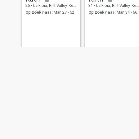
25
•
Laikipia, Rift Valley, Kenya
31
•
Laikipia, Rift Valley, Kenya
Op zoek naar:
Man 27 - 52
Op zoek naar:
Man 34 - 66
Nicky
Sarah
29
•
Laikipia, Rift Valley, Kenya
42
•
Laikipia, Rift Valley, Kenya