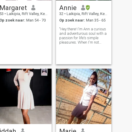
Margaret
Annie
53
•
Laikipia, Rift Valley, Kenya
32
•
Laikipia, Rift Valley, Kenya
Op zoek naar:
Man 54 - 70
Op zoek naar:
Man 35 - 65
"Hey there! I'm Ann a curious
and adventurous soul with a
passion for life's simple
pleasures. When I'm not
working, you can find me
exploring new places, trying
out new foods, or enjoying a
good series indoors. I'm
looking for someone who
shares m
iddah
Marie