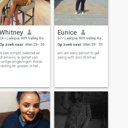
Whitney
Eunice
24
•
Laikipia, Rift Valley, Kenya
37
•
Laikipia, Rift Valley, Kenya
Op zoek naar:
Man 29 - 55
Op zoek naar:
Man 39 - 70
Ik ben simpel, selectief en
am am easy person to get
dramavrij. Ik geniet van
along with zero dramas
rustige omgevingen, mooie
kleding en groeien in het
leven. Ik geef de voorkeur aan
kwaliteit boven kwantiteit in
vriendschappen en in liefde.
Als je oprecht en serieus
bent, kunnen we het prima
met elkaar vinden.