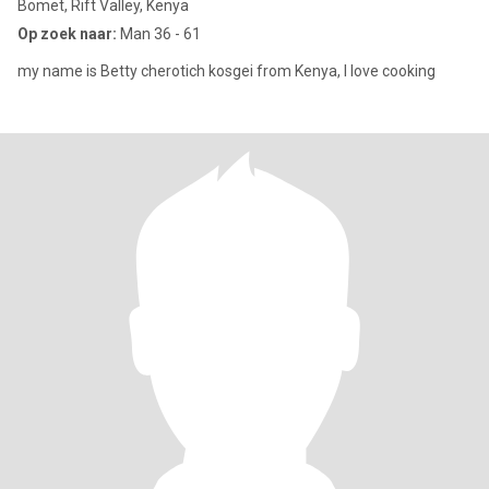
Bomet, Rift Valley, Kenya
Op zoek naar:
Man 36 - 61
my name is Betty cherotich kosgei from Kenya, l love cooking