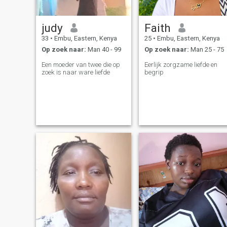
judy
Faith
33
•
Embu, Eastern, Kenya
25
•
Embu, Eastern, Kenya
Op zoek naar:
Man 40 - 99
Op zoek naar:
Man 25 - 75
Een moeder van twee die op
Eerlijk zorgzame liefde en
zoek is naar ware liefde
begrip