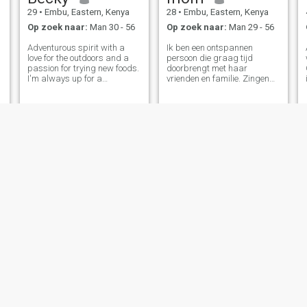
29
•
Embu, Eastern, Kenya
28
•
Embu, Eastern, Kenya
Op zoek naar:
Man 30 - 56
Op zoek naar:
Man 29 - 56
Adventurous spirit with a
Ik ben een ontspannen
love for the outdoors and a
persoon die graag tijd
passion for trying new foods.
doorbrengt met haar
I'm always up for a
vrienden en familie. Zingen
spontaneous road trip or a
en tv kijken, naar muziek
quiet evening with a good
luisteren, ik ga graag naar
movie .Looking for someone
het strand.
who shares my curiosity
about the world and can
keep up with my lo
Rose
Rene
30
•
Embu, Eastern, Kenya
33
•
Embu, Eastern, Kenya