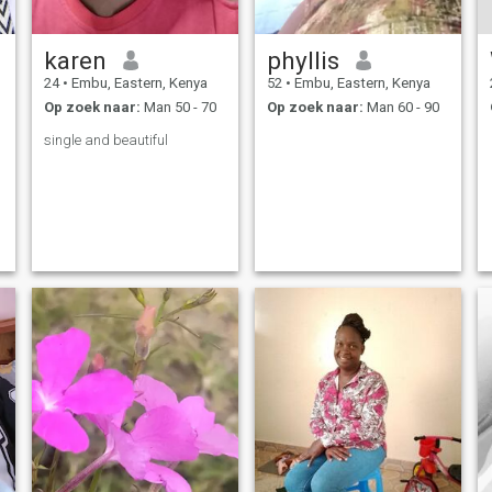
karen
phyllis
24
•
Embu, Eastern, Kenya
52
•
Embu, Eastern, Kenya
Op zoek naar:
Man 50 - 70
Op zoek naar:
Man 60 - 90
single and beautiful