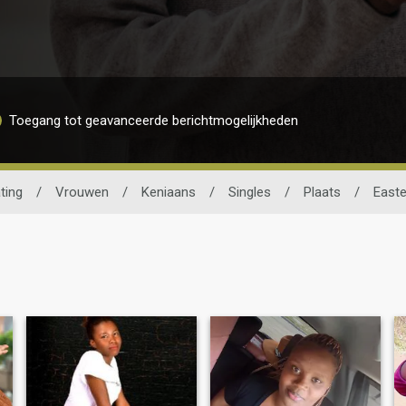
Toegang tot geavanceerde berichtmogelijkheden
ting
/
Vrouwen
/
Keniaans
/
Singles
/
Plaats
/
Easte