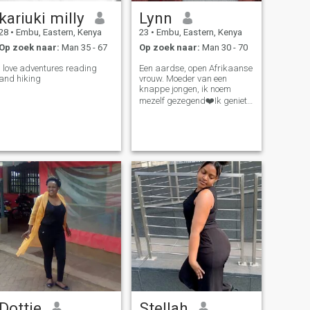
kariuki milly
Lynn
28
•
Embu, Eastern, Kenya
23
•
Embu, Eastern, Kenya
Op zoek naar:
Man 35 - 67
Op zoek naar:
Man 30 - 70
I love adventures reading
Een aardse, open Afrikaanse
and hiking
vrouw. Moeder van een
knappe jongen, ik noem
mezelf gezegend❤️Ik geniet
van zelfgemaakte
maaltijden 🤭 Ik waardeer
communicatie zo veel, ik ben
van nature Ooh en btw als je
me in een zwembad duwde,
ik ga niet zwemmen 😂.
Geniet van je moordzaak😂
🙄!!️
Dottie
Stellah