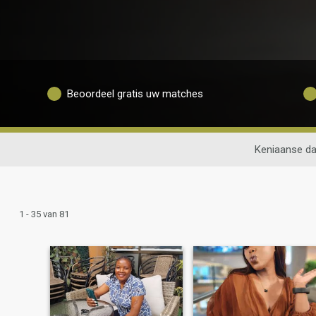
Beoordeel gratis uw matches
Keniaanse da
1 - 35 van 81