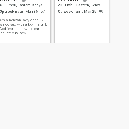
40
•
Embu, Eastern, Kenya
28
•
Embu, Eastern, Kenya
Op zoek naar:
Man 35 - 57
Op zoek naar:
Man 25 - 99
Am a Kenyan lady aged 37
windowed with a boy n a girl,
God fearing, down to earth n
industrious lady.
VOLGENDE
cate
21
•
Embu, Eastern, Kenya