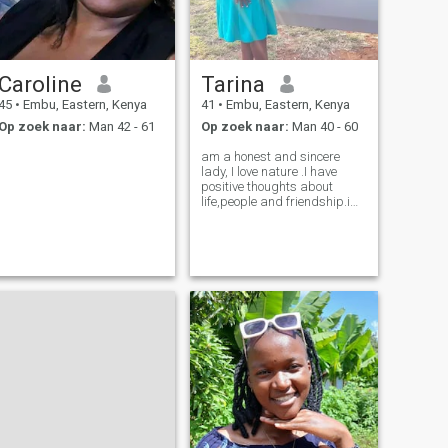
Caroline
Tarina
45
•
Embu, Eastern, Kenya
41
•
Embu, Eastern, Kenya
Op zoek naar:
Man 42 - 61
Op zoek naar:
Man 40 - 60
am a honest and sincere
lady, I love nature .I have
positive thoughts about
life,people and friendship.i
have passion for trying new
things and discovering new
places.