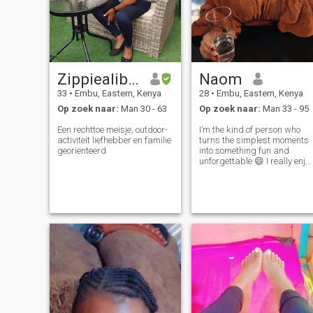
Zippiealibel
Naom
33
•
Embu, Eastern, Kenya
28
•
Embu, Eastern, Kenya
Op zoek naar:
Man 30 - 63
Op zoek naar:
Man 33 - 95
Een rechttoe meisje, outdoor-
I’m the kind of person who
activiteit liefhebber en familie
turns the simplest moments
georiënteerd
into something fun and
unforgettable 😄 I really enjo
making random, playful
WhatsApp video calls—thos
unexpected calls where we
just laugh, joke around, and
forget about everything else
for a w