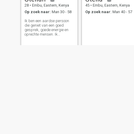
28
•
Embu, Eastern, Kenya
45
•
Embu, Eastern, Kenya
Op zoek naar:
Man 30 - 58
Op zoek naar:
Man 40 - 57
Ik ben een aardse persoon
die geniet van een goed
gesprek, goede energie en
oprechte mensen. Ik
waardeer eerlijkheid,
vriendelijkheid en
betekenisvolle connecties.
Cecilia
Princess
54
•
Embu, Eastern, Kenya
35
•
Embu, Eastern, Kenya