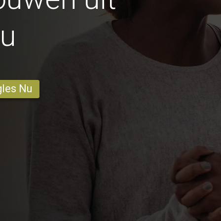
u
gles Nu