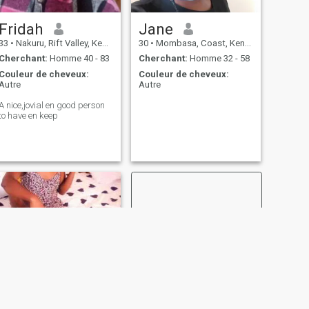
Fridah
Jane
33
•
Nakuru, Rift Valley, Kenya
30
•
Mombasa, Coast, Kenya
Cherchant:
Homme 40 - 83
Cherchant:
Homme 32 - 58
Couleur de cheveux:
Couleur de cheveux:
Autre
Autre
A nice,jovial en good person
to have en keep