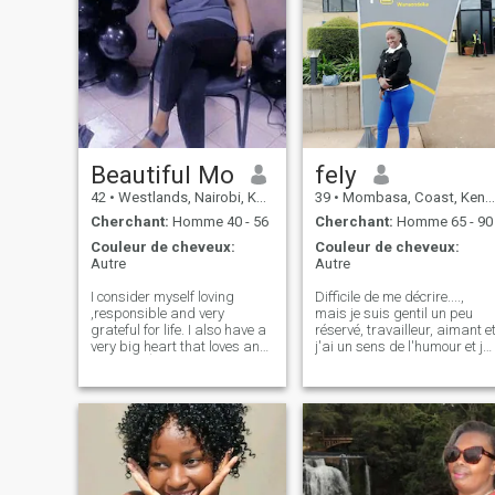
Beautiful Mo
fely
42
•
Westlands, Nairobi, Kenya
39
•
Mombasa, Coast, Kenya
Cherchant:
Homme 40 - 56
Cherchant:
Homme 65 - 90
Couleur de cheveux:
Couleur de cheveux:
Autre
Autre
I consider myself loving
Difficile de me décrire....,
,responsible and very
mais je suis gentil un peu
grateful for life. I also have a
réservé, travailleur, aimant e
very big heart that loves and
j'ai un sens de l'humour et je
most of aĺl being in a
ne divertis pas de non-
relationship where I get
sens.J'aime cuisiner le
respect because that's what
nettoyage de la maison,
I do. Non smoker and prefer
danser et visiter.J'aime me
to be with someone who
garder en forme et en bonne
doesn't smoke
santé très important pour
moi.soyez prêt pour un check
up après la réunion.je ne sui