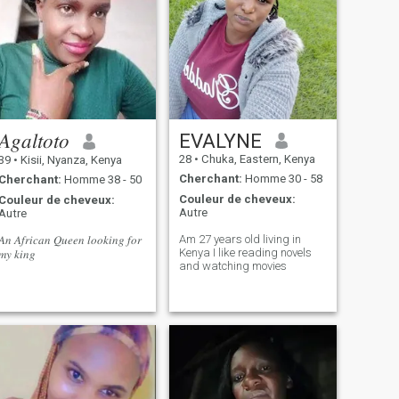
𝐴𝑔𝑎𝑙𝑡𝑜𝑡𝑜
EVALYNE
28
•
Chuka, Eastern, Kenya
39
•
Kisii, Nyanza, Kenya
Cherchant:
Homme 30 - 58
Cherchant:
Homme 38 - 50
Couleur de cheveux:
Couleur de cheveux:
Autre
Autre
Am 27 years old living in
𝐴𝑛 𝐴𝑓𝑟𝑖𝑐𝑎𝑛 𝑄𝑢𝑒𝑒𝑛 𝑙𝑜𝑜𝑘𝑖𝑛𝑔 𝑓𝑜𝑟
Kenya I like reading novels
𝑚𝑦 𝑘𝑖𝑛𝑔
and watching movies