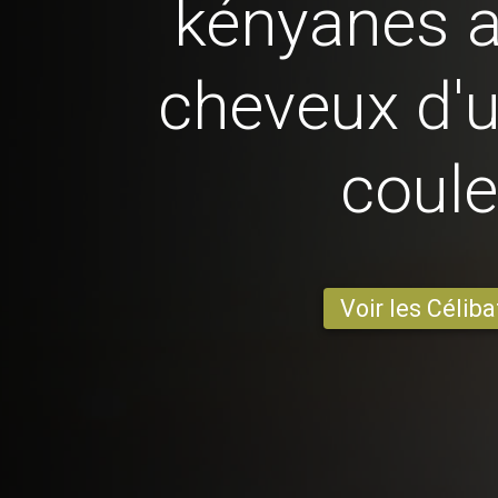
kényanes 
cheveux d'u
coule
Voir les Céliba