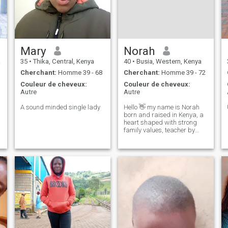
Mary
Norah
a
35
•
Thika, Central, Kenya
40
•
Busia, Western, Kenya
Cherchant:
Homme 39 - 68
Cherchant:
Homme 39 - 72
Couleur de cheveux:
Couleur de cheveux:
Autre
Autre
A sound minded single lady
Hello 👋 my name is Norah
a
born and raised in Kenya, a
heart shaped with strong
family values, teacher by
profession, love nature. I am
a single mother of one 3 yrs
old