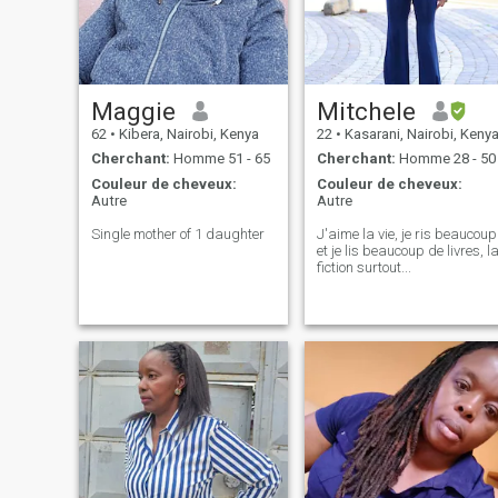
Maggie
Mitchele
62
•
Kibera, Nairobi, Kenya
22
•
Kasarani, Nairobi, Keny
Cherchant:
Homme 51 - 65
Cherchant:
Homme 28 - 50
Couleur de cheveux:
Couleur de cheveux:
Autre
Autre
Single mother of 1 daughter
J'aime la vie, je ris beaucoup
et je lis beaucoup de livres, l
fiction surtout...