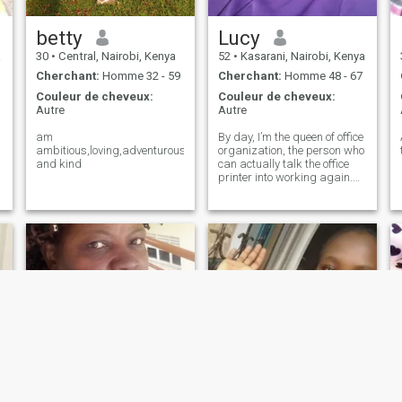
betty
Lucy
a
30
•
Central, Nairobi, Kenya
52
•
Kasarani, Nairobi, Kenya
Cherchant:
Homme 32 - 59
Cherchant:
Homme 48 - 67
Couleur de cheveux:
Couleur de cheveux:
Autre
Autre
am
By day, I’m the queen of office
ambitious,loving,adventurous
organization, the person who
and kind
can actually talk the office
printer into working again.
(Pro tip: It helps if you ask
nicely!) Outside of work, I
leave the schedules behind
for good food, deep laughs,
and beautiful suns