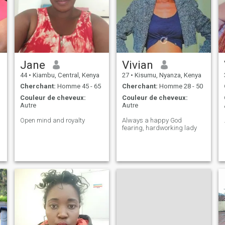
S
Jane
Vivian
44
•
Kiambu, Central, Kenya
27
•
Kisumu, Nyanza, Kenya
Cherchant:
Homme 45 - 65
Cherchant:
Homme 28 - 50
Couleur de cheveux:
Couleur de cheveux:
Autre
Autre
Open mind and royalty
Always a happy God
fearing, hardworking lady