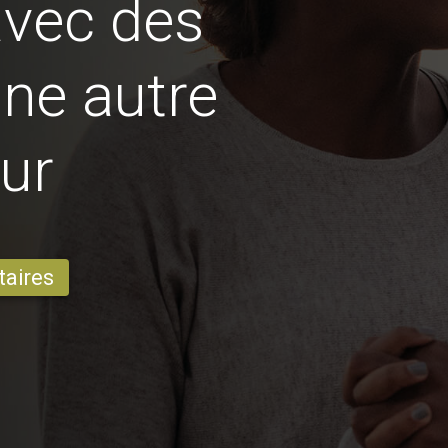
avec des
ne autre
ur
taires