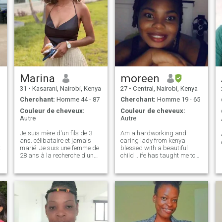
Marina
moreen
31
•
Kasarani, Nairobi, Kenya
27
•
Central, Nairobi, Kenya
Cherchant:
Homme 44 - 87
Cherchant:
Homme 19 - 65
Couleur de cheveux:
Couleur de cheveux:
Autre
Autre
Je suis mère d'un fils de 3
Am a hardworking and
ans. célibataire et jamais
caring lady from kenya
t
marié. Je suis une femme de
blessed with a beautiful
28 ans à la recherche d'un
child ..life has taught me to
homme authentique, gentil,
be strong and independent
gentil et qui est d'accord
but my heart is now open for
pour que j'aie un enfant. Je
love
suis créatrice de mode mais
je travaille actuellement dans
une entreprise industrielle en
tant que concepteur et
s
coupeur de tissus.