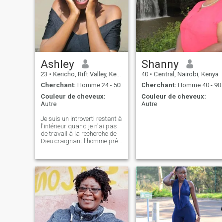
pas ici pour le
plaisir.recherche d'amour
mais pas désespéré.SI
VOUS ÊTES MOINS DE 50
ANS NE ME CONTACTER.LE
SCAMMEURS être PRÉVENU
je VAIS VOUS
BLOQUER.L'HOMME
CHANCEUX GAGNER.
Ashley
Shanny
23
•
Kericho, Rift Valley, Kenya
40
•
Central, Nairobi, Kenya
Cherchant:
Homme 24 - 50
Cherchant:
Homme 40 - 90
Couleur de cheveux:
Couleur de cheveux:
Autre
Autre
Je suis un introverti restant à
l'intérieur quand je n'ai pas
de travail à la recherche de
Dieu craignant l'homme prêt
à s'installer