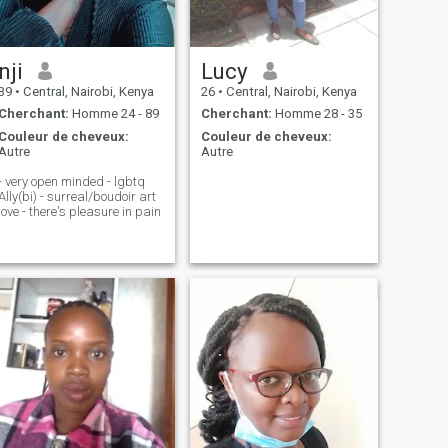
nji
Lucy
39
•
Central, Nairobi, Kenya
26
•
Central, Nairobi, Kenya
Cherchant:
Homme 24 - 89
Cherchant:
Homme 28 - 35
Couleur de cheveux:
Couleur de cheveux:
Autre
Autre
- very open minded - lgbtq
Ally(bi) - surreal/boudoir art
love - there's pleasure in pain