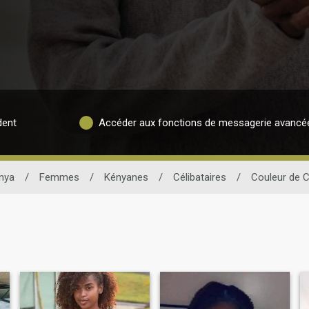
dent
Accéder aux fonctions de messagerie avancé
nya
/
Femmes
/
Kényanes
/
Célibataires
/
Couleur de 