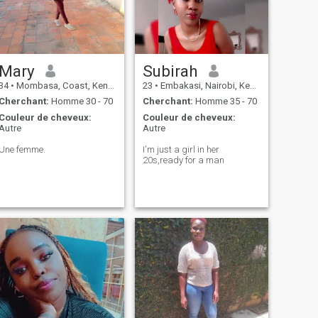
Mary
Subirah
34
•
Mombasa, Coast, Kenya
23
•
Embakasi, Nairobi, Kenya
Cherchant:
Homme 30 - 70
Cherchant:
Homme 35 - 70
Couleur de cheveux:
Couleur de cheveux:
Autre
Autre
Une femme.
I'm just a girl in her
20s,ready for a man