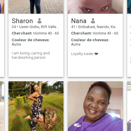
Sharon
Nana
34
•
Uasin Gishu, Rift Valley, Kenya
41
•
Embakasi, Nairobi, Kenya
Cherchant:
Homme 40 - 65
Cherchant:
Homme 43 - 65
Couleur de cheveux:
Couleur de cheveux:
Autre
Autre
I am loving, caring and
Loyalty saves ❤️
hardworking person