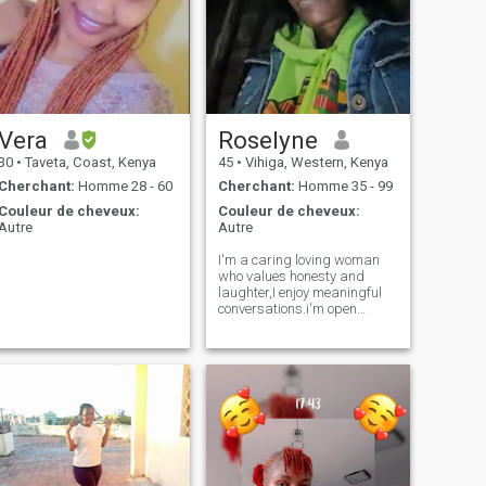
Vera
Roselyne
30
•
Taveta, Coast, Kenya
45
•
Vihiga, Western, Kenya
Cherchant:
Homme 28 - 60
Cherchant:
Homme 35 - 99
Couleur de cheveux:
Couleur de cheveux:
Autre
Autre
.
I'm a caring loving woman
who values honesty and
laughter,I enjoy meaningful
conversations.i'm open
minded.Here to me a genuine
man who knows what he
wants and is ready for real
connection.