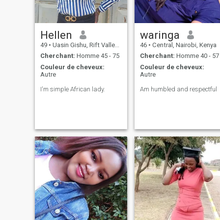
Hellen
waringa
49
•
Uasin Gishu, Rift Valley, Kenya
46
•
Central, Nairobi, Kenya
Cherchant:
Homme 45 - 75
Cherchant:
Homme 40 - 57
Couleur de cheveux:
Couleur de cheveux:
Autre
Autre
I'm simple African lady.
Am humbled and respectful