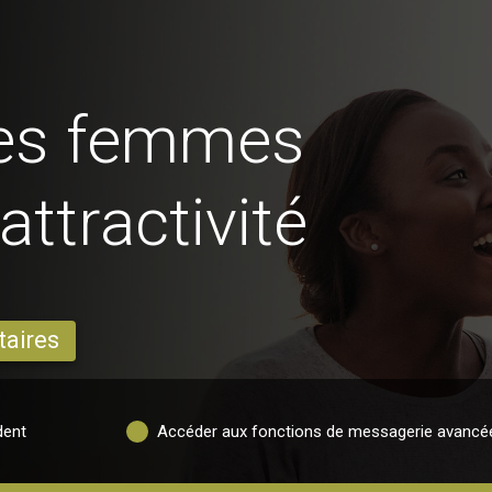
des femmes
ttractivité
taires
dent
Accéder aux fonctions de messagerie avancé