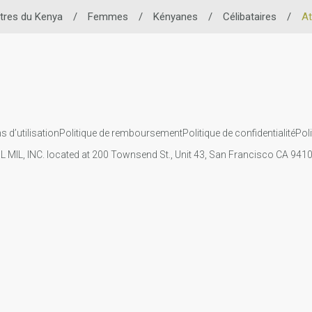
tres du Kenya
/
Femmes
/
Kényanes
/
Célibataires
/
At
s d’utilisation
Politique de remboursement
Politique de confidentialité
Pol
IL MIL, INC. located at 200 Townsend St., Unit 43, San Francisco CA 94