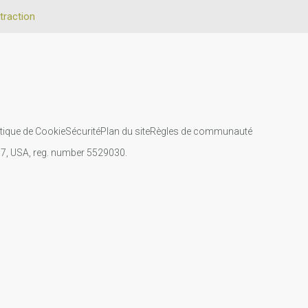
traction
itique de Cookie
Sécurité
Plan du site
Règles de communauté
107, USA, reg. number 5529030.